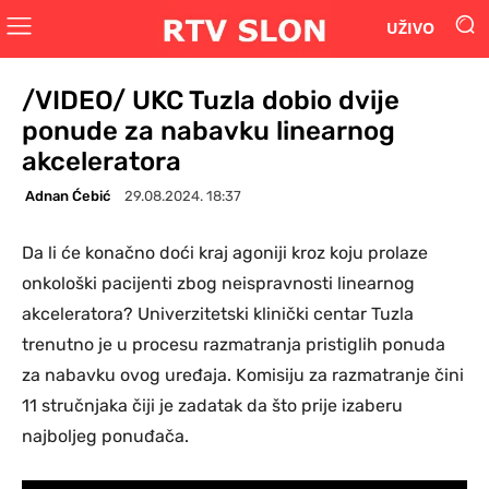
UŽIVO
/VIDEO/ UKC Tuzla dobio dvije
ponude za nabavku linearnog
akceleratora
Adnan Ćebić
29.08.2024. 18:37
Da li će konačno doći kraj agoniji kroz koju prolaze
onkološki pacijenti zbog neispravnosti linearnog
akceleratora? Univerzitetski klinički centar Tuzla
trenutno je u procesu razmatranja pristiglih ponuda
za nabavku ovog uređaja. Komisiju za razmatranje čini
11 stručnjaka čiji je zadatak da što prije izaberu
najboljeg ponuđača.