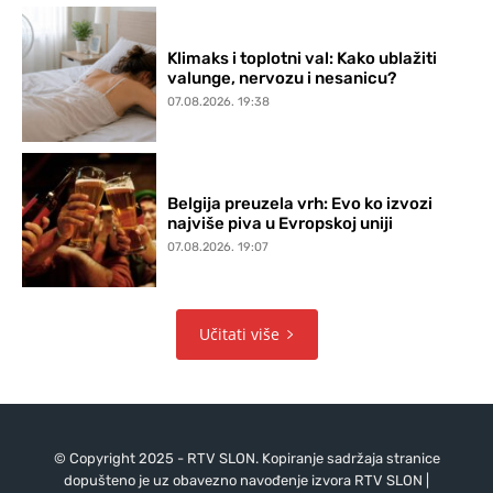
Klimaks i toplotni val: Kako ublažiti
valunge, nervozu i nesanicu?
07.08.2026. 19:38
Belgija preuzela vrh: Evo ko izvozi
najviše piva u Evropskoj uniji
07.08.2026. 19:07
Učitati više
© Copyright 2025 - RTV SLON. Kopiranje sadržaja stranice
dopušteno je uz obavezno navođenje izvora RTV SLON |