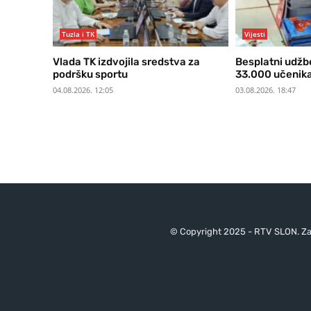
Tuzla i TK
Vijesti
Vlada TK izdvojila sredstva za
Besplatni udžbe
podršku sportu
33.000 učenika
04.08.2026. 12:05
03.08.2026. 18:47
© Copyright 2025 - RTV SLON. Za 