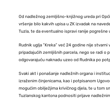
Od nadležnog zemljišno-knjižnog ureda pri Opć
vršenje bilo kakvih upisa u ZK izvadak na navede
Tuzla, te da eventualno ispravi ranije pogrešne u
Rudnik uglja ”Kreka” već 24 godine nije stvarni v
pripadajućih zemljišnih parcela, nego se radi o p
odgovarajuću naknadu uzeo od Rudnika po potp
Svaki akt i ponašanje nadležnih organa i instituci
izraženim činjenicama, kao i potpisanom Ugovor
mogućim obilježjima krivičnog djela, te u tom smi
Tuzlanskog kantona podnositi prijave nadležnim