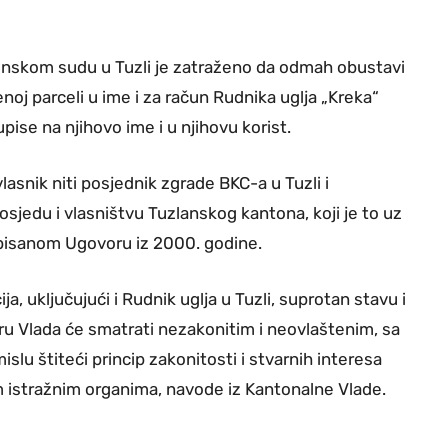
inskom sudu u Tuzli je zatraženo da odmah obustavi
noj parceli u ime i za račun Rudnika uglja „Kreka“
pise na njihovo ime i u njihovu korist.
lasnik niti posjednik zgrade BKC-a u Tuzli i
osjedu i vlasništvu Tuzlanskog kantona, koji je to uz
isanom Ugovoru iz 2000. godine.
ja, uključujući i Rudnik uglja u Tuzli, suprotan stavu i
u Vlada će smatrati nezakonitim i neovlaštenim, sa
slu štiteći princip zakonitosti i stvarnih interesa
 istražnim organima, navode iz Kantonalne Vlade.