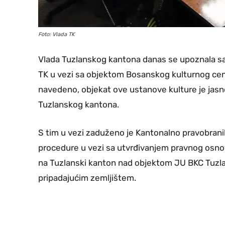
Foto: Vlada TK
Vlada Tuzlanskog kantona danas se upoznala sa 
TK u vezi sa objektom Bosanskog kulturnog centra
navedeno, objekat ove ustanove kulture je jasn
Tuzlanskog kantona.
S tim u vezi zaduženo je Kantonalno pravobran
procedure u vezi sa utvrđivanjem pravnog osn
na Tuzlanski kanton nad objektom JU BKC Tuzla 
pripadajućim zemljištem.