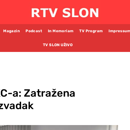
Magazin
Podcast
In Memoriam
TV Program
Impressu
TV SLON UŽIVO
KC-a: Zatražena
izvadak