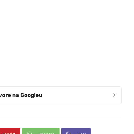
›
zvore na Googleu
Pinterest
WhatsApp
Viber