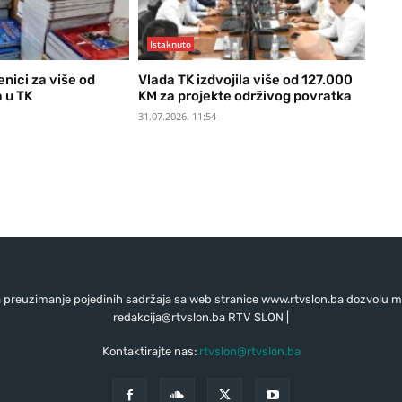
Istaknuto
nici za više od
Vlada TK izdvojila više od 127.000
 u TK
KM za projekte održivog povratka
31.07.2026. 11:54
preuzimanje pojedinih sadržaja sa web stranice www.rtvslon.ba dozvolu mo
redakcija@rtvslon.ba
RTV SLON |
Kontaktirajte nas:
rtvslon@rtvslon.ba