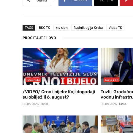
Dijeliti
TAGS
BKC TK
rtv slon
Rudnik uglja Kreka
Vlada TK
PROČITAJTE I OVO
Istaknuto
Tuzla i TK
/VIDEO/ Crno i bijelo: Koji događaji
Tuzli i Gradačc
su obilježili 6. august?
vodnu infrastr
06.08.2026. 20:01
06.08.2026. 14:44