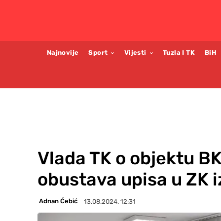
Najnovije
Sport
Vijesti
Tuzla I TK
BiH
Vlada TK o objektu B
obustava upisa u ZK 
Adnan Ćebić
13.08.2024. 12:31