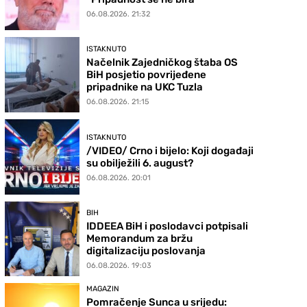
06.08.2026. 21:32
ISTAKNUTO
Načelnik Zajedničkog štaba OS
BiH posjetio povrijeđene
pripadnike na UKC Tuzla
06.08.2026. 21:15
ISTAKNUTO
/VIDEO/ Crno i bijelo: Koji događaji
su obilježili 6. august?
06.08.2026. 20:01
BIH
IDDEEA BiH i poslodavci potpisali
Memorandum za bržu
digitalizaciju poslovanja
06.08.2026. 19:03
MAGAZIN
Pomračenje Sunca u srijedu: