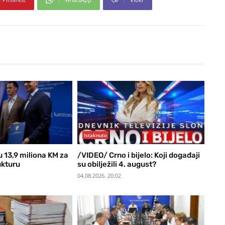
Istaknuto
u 13,9 miliona KM za
/VIDEO/ Crno i bijelo: Koji događaji
ukturu
su obilježili 4. august?
04.08.2026. 20:02