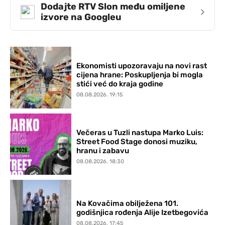
Dodajte RTV Slon među omiljene
›
izvore na Googleu
Ekonomisti upozoravaju na novi rast
cijena hrane: Poskupljenja bi mogla
stići već do kraja godine
08.08.2026. 19:15
Večeras u Tuzli nastupa Marko Luis:
Street Food Stage donosi muziku,
hranu i zabavu
08.08.2026. 18:30
Na Kovačima obilježena 101.
godišnjica rođenja Alije Izetbegovića
08.08.2026. 17:45