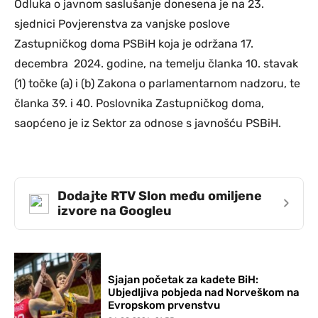
Odluka o javnom saslušanje donesena je na 23.
sjednici Povjerenstva za vanjske poslove
Zastupničkog doma PSBiH koja je održana 17.
decembra 2024. godine, na temelju članka 10. stavak
(1) točke (a) i (b) Zakona o parlamentarnom nadzoru, te
članka 39. i 40. Poslovnika Zastupničkog doma,
saopćeno je iz Sektor za odnose s javnošću PSBiH.
Dodajte RTV Slon među omiljene
›
izvore na Googleu
Sjajan početak za kadete BiH:
Ubjedljiva pobjeda nad Norveškom na
Evropskom prvenstvu