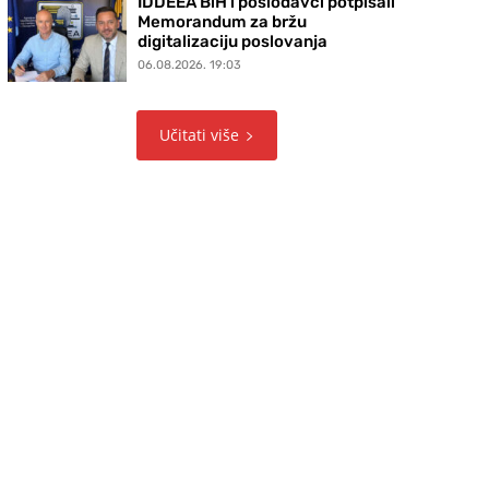
IDDEEA BiH i poslodavci potpisali
Memorandum za bržu
digitalizaciju poslovanja
06.08.2026. 19:03
Učitati više