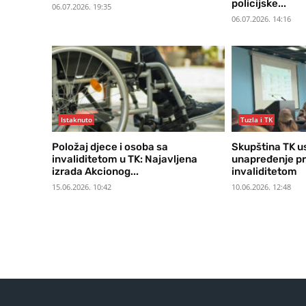
policijske...
06.07.2026. 19:35
06.07.2026. 14:16
Istaknuto
Tuzla i TK
Položaj djece i osoba sa
Skupština TK us
invaliditetom u TK: Najavljena
unapređenje p
izrada Akcionog...
invaliditetom
15.06.2026. 10:42
10.06.2026. 12:48