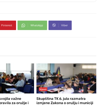
Pinterest
WhatsApp
Viber
Vijesti
svojila važne
Skupština TK 6. jula razmatra
ravila za oružje i
izmjene Zakona o oružju i municiji