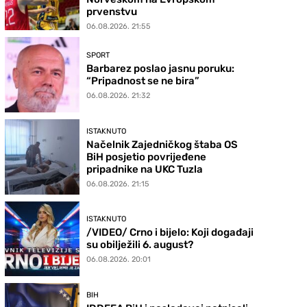
prvenstvu
06.08.2026. 21:55
SPORT
Barbarez poslao jasnu poruku:
“Pripadnost se ne bira”
06.08.2026. 21:32
ISTAKNUTO
Načelnik Zajedničkog štaba OS
BiH posjetio povrijeđene
pripadnike na UKC Tuzla
06.08.2026. 21:15
ISTAKNUTO
/VIDEO/ Crno i bijelo: Koji događaji
su obilježili 6. august?
06.08.2026. 20:01
BIH