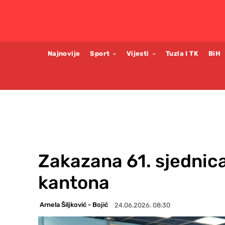
Najnovije
Sport
Vijesti
Tuzla I TK
BiH
Zakazana 61. sjednic
kantona
Arnela Šiljković - Bojić
24.06.2026. 08:30