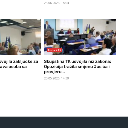
25.06.2026. 18:04
Tuzla i TK
vojila zaključke za
Skupština TK usvojila niz zakona:
rava osoba sa
Opozicija tražila smjenu Jusića i
provjeru...
20.05.2026. 14:39