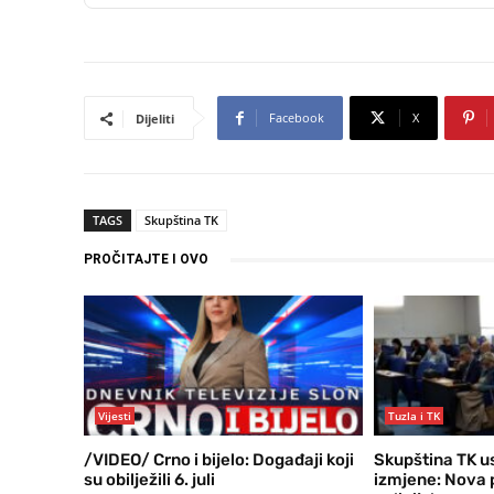
Facebook
X
Dijeliti
TAGS
Skupština TK
PROČITAJTE I OVO
Vijesti
Tuzla i TK
/VIDEO/ Crno i bijelo: Događaji koji
Skupština TK u
su obilježili 6. juli
izmjene: Nova p