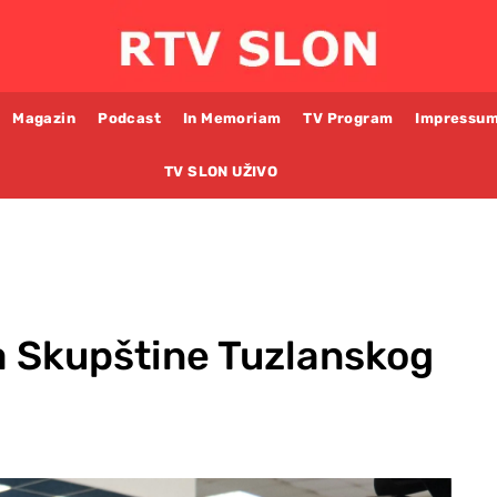
Magazin
Podcast
In Memoriam
TV Program
Impressu
TV SLON UŽIVO
a Skupštine Tuzlanskog