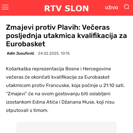
UŽIVO
Zmajevi protiv Plavih: Večeras
posljednja utakmica kvalifikacija za
Eurobasket
Adin Jusufović
24.02.2025. 10:15
Košarkaška reprezentacija Bosne i Hercegovine
večeras će okončati kvalifikacije za Eurobasket
utakmicom protiv Francuske, koja počinje u 21:10 sati.
“Zmajevi” će na ovom gostovanju biti oslabljeni
izostankom Edina Atića i Džanana Muse, koji nisu
otputovali s timom.