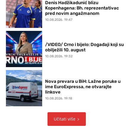
Denis Hadžikadunić blizu
Kopenhagena: Bh. reprezentativac
pred novim angažmanom
10.08.2026. 19:47
/VIDEO/ Crno i bijelo: Događaji koji su
obilježili 10. august
10.08.2026. 19:32
Nova prevara u BiH: Lažne poruke u
ime EuroExpressa, ne otvarajte
linkove
10.08.2026. 19:18
Učitati više