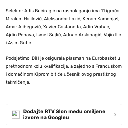
Selektor Adis Bećiragić na raspolaganju ima 11 igrača:
Miralem Halilović, Aleksandar Lazić, Kenan Kamenjaš,
Amar Alibegović, Xavier Castaneda, Adin Vrabac,
Ajdin Penava, Ismet Sejfić, Adnan Arslanagić, Vojin Ilić
i Asim Gutić.
Podsjetimo, BiH je osigurala plasman na Eurobasket u
prethodnom kolu kvalifikacija, a zajedno s Francuskom
i domaćinom Kiprom bit će učesnik ovog prestižnog
takmičenja.
Dodajte RTV Slon među omiljene
›
izvore na Googleu