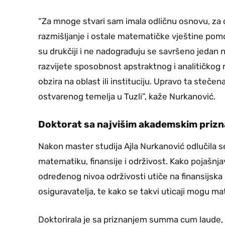
“Za mnoge stvari sam imala odličnu osnovu, za o
razmišljanje i ostale matematičke vještine pomo
su drukčiji i ne nadograđuju se savršeno jedan na
razvijete sposobnost apstraktnog i analitičkog
obzira na oblast ili instituciju. Upravo ta steče
ostvarenog temelja u Tuzli”, kaže Nurkanović.
Doktorat sa najvišim akademskim priz
Nakon master studija Ajla Nurkanović odlučila se
matematiku, finansije i održivost. Kako pojašnjava
određenog nivoa održivosti utiče na finansijska
osiguravatelja, te kako se takvi uticaji mogu ma
Doktorirala je sa priznanjem summa cum laude,