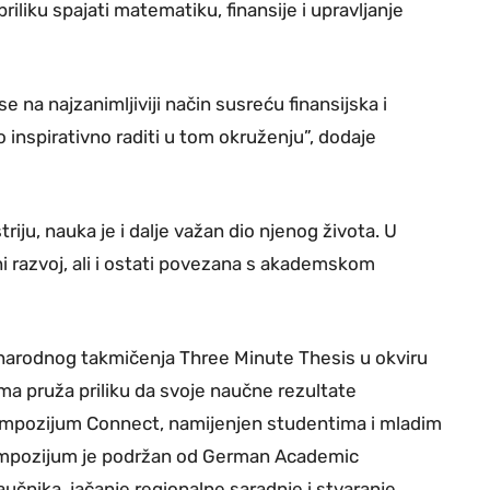
liku spajati matematiku, finansije i upravljanje
e na najzanimljiviji način susreću finansijska i
inspirativno raditi u tom okruženju”, dodaje
riju, nauka je i dalje važan dio njenog života. U
i razvoj, ali i ostati povezana s akademskom
narodnog takmičenja Three Minute Thesis u okviru
ma pruža priliku da svoje naučne rezultate
i simpozijum Connect, namijenjen studentima i mladim
Simpozijum je podržan od German Academic
aučnika, jačanje regionalne saradnje i stvaranje