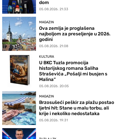
dom
05.08.2026. 21:33
MAGAZIN
Ova zemlja je proglašena
najboljom za preseljenje u 2026.
godini
05.08.2026. 21:08
KULTURA
U BKC Tuzla promocija
historijskog romana Saliha
Straševića „Pošalji mi busjen s
Malina“
05.08.2026. 20:05
MAGAZIN
Brzosušeći peškir za plažu postao
ljetni hit: Stane u malu torbu, ali
krije i nekoliko nedostataka
05.08.2026. 19:31