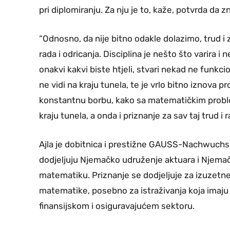
pri diplomiranju. Za nju je to, kaže, potvrda da z
“Odnosno, da nije bitno odakle dolazimo, trud i 
rada i odricanja. Disciplina je nešto što varira i
onakvi kakvi biste htjeli, stvari nekad ne funkc
ne vidi na kraju tunela, te je vrlo bitno iznova p
konstantnu borbu, kako sa matematičkim proble
kraju tunela, a onda i priznanje za sav taj trud i r
Ajla je dobitnica i prestižne GAUSS-Nachwuchsp
dodjeljuju Njemačko udruženje aktuara i Njemač
matematiku. Priznanje se dodjeljuje za izuzetne
matematike, posebno za istraživanja koja imaj
finansijskom i osiguravajućem sektoru.