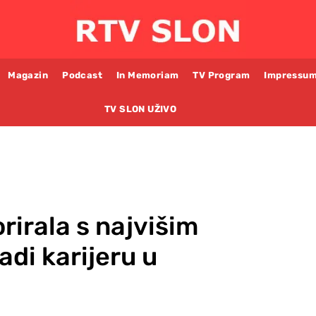
Magazin
Podcast
In Memoriam
TV Program
Impressu
TV SLON UŽIVO
rirala s najvišim
adi karijeru u