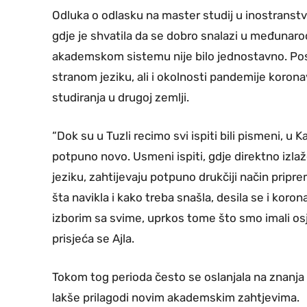
Odluka o odlasku na master studij u inostranstv
gdje je shvatila da se dobro snalazi u međunar
akademskom sistemu nije bilo jednostavno. Pose
stranom jeziku, ali i okolnosti pandemije korona
studiranja u drugoj zemlji.
“Dok su u Tuzli recimo svi ispiti bili pismeni, u 
potpuno novo. Usmeni ispiti, gdje direktno iz
jeziku, zahtijevaju potpuno drukčiji način pripr
šta navikla i kako treba snašla, desila se i kor
izborim sa svime, uprkos tome što smo imali osj
prisjeća se Ajla.
Tokom tog perioda često se oslanjala na znanja i
lakše prilagodi novim akademskim zahtjevima.