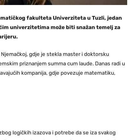
matičkog fakulteta Univerziteta u Tuzli, jedan
ćim univerzitetima može biti snažan temelj za
rijeru.
u Njemačkoj, gdje je stekla master i doktorsku
kademskim priznanjem summa cum laude. Danas radi u
ravajućih kompanija, gdje povezuje matematiku,
 zbog logičkih izazova i potrebe da se iza svakog