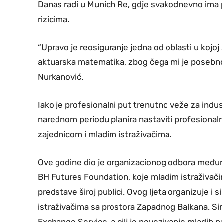
Danas radi u Munich Re, gdje svakodnevno ima pri
rizicima.
“Upravo je reosiguranje jedna od oblasti u kojoj s
aktuarska matematika, zbog čega mi je posebno 
Nurkanović.
Iako je profesionalni put trenutno veže za indust
narednom periodu planira nastaviti profesionaln
zajednicom i mladim istraživačima.
Ove godine dio je organizacionog odbora među
BH Futures Foundation, koje mladim istraživači
predstave široj publici. Ovog ljeta organizuje 
istraživačima sa prostora Zapadnog Balkana. 
Exchange Service, a cilj je povezivanje mladih n