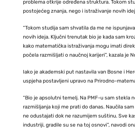
problema otkrije određena struktura. Tokom stud
postojećeg znanja, nego i istraživanje novih idej
“Tokom studija sam shvatila da me ne ispunjava
novih ideja. Ključni trenutak bio je kada sam kro
kako matematička istraživanja mogu imati direkt
počela razmišljati o naučnoj karijeri”, kazala je 
Iako je akademski put nastavila van Bosne i Her
uspjeha postavljeni upravo na Prirodno-matemat
“Bio je apsolutni temelj. Na PMF-u sam stekla
razmišljanja koji me prati do danas. Naučila sam 
ne odustajati dok ne razumijem suštinu. Sve kasn
industriji, gradile su se na toj osnovi”, navodi on