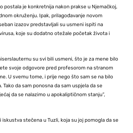
o postala je konkretnija nakon prakse u Njemačkoj,
odnom okruženju. Ipak, prilagođavanje novom
ban izazov predstavljali su usmeni ispiti na
virusa, koje su dodatno otežale početak života i
Kaiserslauternu su svi bili usmeni, što je za mene bilo
lažete svoje odgovore pred profesorom na stranom
eme. U svemu tome, i prije nego što sam se na bilo
ona. Tako da sam ponosna da sam uspjela da se
ećaj da se nalazimo u apokaliptičnom stanju”,
 iskustva stečena u Tuzli, koja su joj pomogla da se