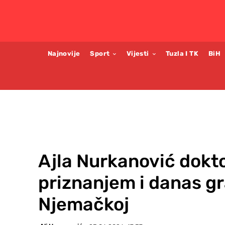
Najnovije
Sport
Vijesti
Tuzla I TK
BiH
Ajla Nurkanović dokto
priznanjem i danas gr
Njemačkoj