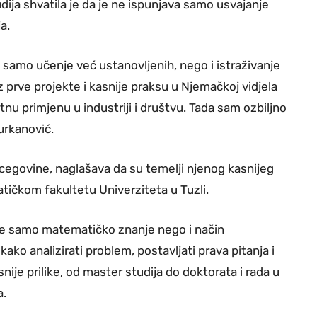
ija shvatila je da je ne ispunjava samo usvajanje
a.
 samo učenje već ustanovljenih, nego i istraživanje
z prve projekte i kasnije praksu u Njemačkoj vidjela
nu primjenu u industriji i društvu. Tada sam ozbiljno
Nurkanović.
cegovine, naglašava da su temelji njenog kasnijeg
ičkom fakultetu Univerziteta u Tuzli.
 ne samo matematičko znanje nego i način
kako analizirati problem, postavljati prava pitanja i
ije prilike, od master studija do doktorata i rada u
a.