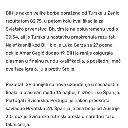
BiH je nakon velike borbe poražena od Turske u Zenici
rezultatom 82:75, u petom kolu kvalifikacija za
Svjetsko prvenstvo. Bh. tim je na poluvremenu vodio
39:34, ali je Turska u nastavku preokrenula rezultat.
Najefikasniji kod BiH bio je Luka Garza sa 27 poena,
dok je Amar Gegić dodao 19. BiH je ranije osigurala
plasman u finalnu rundu kvalifikacija, a posljednji meč
ove faze igra 6. jula protiv Srbije.
Rezultati SP donijeli su nova uzbuđenja u šesnaestini
finala, a plasman među 16 najboljih izborili su Španija,
Portugal i Švicarska. Portugal je nakon preokreta
savladao Hrvatsku 2:1, Španija je bila bolja od Austrije
3:0, dok je Švicarska rutinski prošla u narednu fazu
takmičenja.