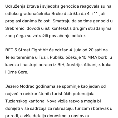
Udruženja žrtava i svjedoka genocida reagovala su na
odluku gradonačelnika Brčko distrikta da 4. i 11. juli
proglasi danima žalosti. Smatraju da se time genocid u
Srebrenici dovodi u isti kontekst s drugim stradanjima,
zbog čega su zatražili povlačenje odluke.
BFC 5 Street Fight bit će održan 4. jula od 20 sati na
Telex terenima u Tuzli. Publiku očekuje 10 MMA borbi u
kavezu i nastupi boraca iz BiH, Austrije, Albanije, Iraka
i Crne Gore.
Jezero Modrac godinama se spominje kao jedan od
najvećih neiskorištenih turističkih potencijala
Tuzlanskog kantona. Nova vizija razvoja mogla bi
donijeti više sadržaja za rekreaciju, turizam i boravak u
prirodi, a više detalja donosimo u nastavku.