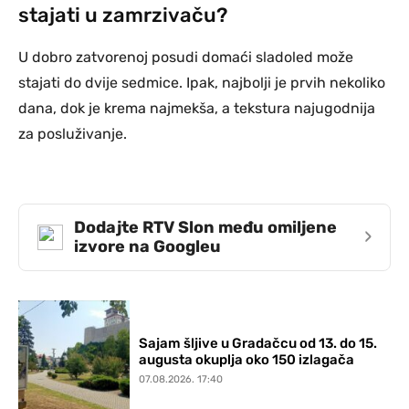
stajati u zamrzivaču?
U dobro zatvorenoj posudi domaći sladoled može
stajati do dvije sedmice. Ipak, najbolji je prvih nekoliko
dana, dok je krema najmekša, a tekstura najugodnija
za posluživanje.
Dodajte RTV Slon među omiljene
›
izvore na Googleu
Sajam šljive u Gradačcu od 13. do 15.
augusta okuplja oko 150 izlagača
07.08.2026. 17:40