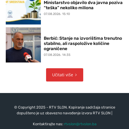
Ministarstvo objavilo dva javna poziva
“teška” nekoliko miliona
07.08.2026. 15:10
Berbić: Stanje na izvorištima trenutno
stabilno, ali raspoložive količine
ograničene
07.08.2026. 14:35
Učitati više
© Copyright 2025 - RTV SLON. Kopiranje sadržaja stranice
dopušteno je uz obavezno navođenje izvora RTV SLON |
Kontaktirajte nas:
rtvslon@rtvslon.ba