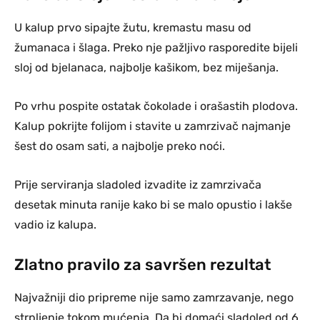
U kalup prvo sipajte žutu, kremastu masu od
žumanaca i šlaga. Preko nje pažljivo rasporedite bijeli
sloj od bjelanaca, najbolje kašikom, bez miješanja.
Po vrhu pospite ostatak čokolade i orašastih plodova.
Kalup pokrijte folijom i stavite u zamrzivač najmanje
šest do osam sati, a najbolje preko noći.
Prije serviranja sladoled izvadite iz zamrzivača
desetak minuta ranije kako bi se malo opustio i lakše
vadio iz kalupa.
Zlatno pravilo za savršen rezultat
Najvažniji dio pripreme nije samo zamrzavanje, nego
strpljenje tokom mućenja. Da bi domaći sladoled od 6