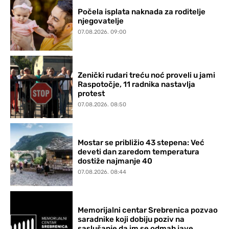
Počela isplata naknada za roditelje
njegovatelje
07.08.2026. 09:00
Zenički rudari treću noć proveli u jami
Raspotočje, 11 radnika nastavlja
protest
07.08.2026. 08:50
Mostar se približio 43 stepena: Već
deveti dan zaredom temperatura
dostiže najmanje 40
07.08.2026. 08:44
Memorijalni centar Srebrenica pozvao
saradnike koji dobiju poziv na
saslušanje da im se odmah jave