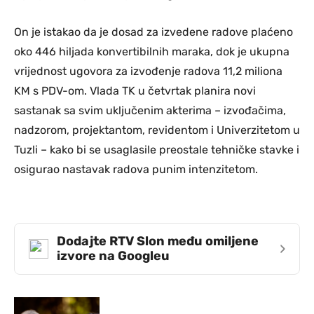
On je istakao da je dosad za izvedene radove plaćeno
oko 446 hiljada konvertibilnih maraka, dok je ukupna
vrijednost ugovora za izvođenje radova 11,2 miliona
KM s PDV-om. Vlada TK u četvrtak planira novi
sastanak sa svim uključenim akterima – izvođačima,
nadzorom, projektantom, revidentom i Univerzitetom u
Tuzli – kako bi se usaglasile preostale tehničke stavke i
osigurao nastavak radova punim intenzitetom.
Dodajte RTV Slon među omiljene
›
izvore na Googleu