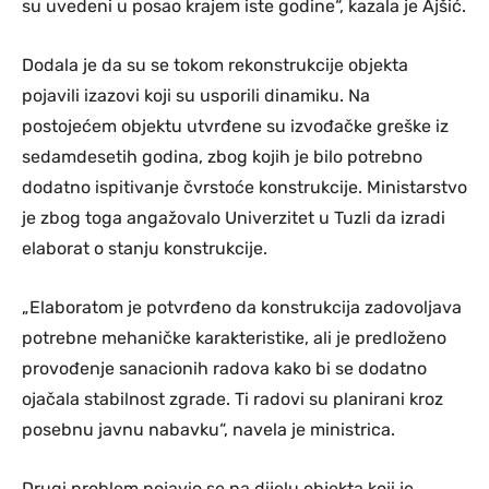
su uvedeni u posao krajem iste godine“, kazala je Ajšić.
Dodala je da su se tokom rekonstrukcije objekta
pojavili izazovi koji su usporili dinamiku. Na
postojećem objektu utvrđene su izvođačke greške iz
sedamdesetih godina, zbog kojih je bilo potrebno
dodatno ispitivanje čvrstoće konstrukcije. Ministarstvo
je zbog toga angažovalo Univerzitet u Tuzli da izradi
elaborat o stanju konstrukcije.
„Elaboratom je potvrđeno da konstrukcija zadovoljava
potrebne mehaničke karakteristike, ali je predloženo
provođenje sanacionih radova kako bi se dodatno
ojačala stabilnost zgrade. Ti radovi su planirani kroz
posebnu javnu nabavku“, navela je ministrica.
Drugi problem pojavio se na dijelu objekta koji je