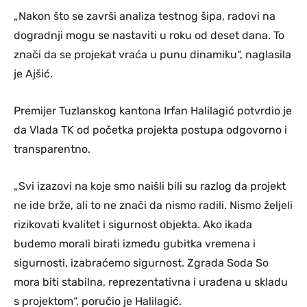
„Nakon što se završi analiza testnog šipa, radovi na
dogradnji mogu se nastaviti u roku od deset dana. To
znači da se projekat vraća u punu dinamiku“, naglasila
je Ajšić.
Premijer Tuzlanskog kantona Irfan Halilagić potvrdio je
da Vlada TK od početka projekta postupa odgovorno i
transparentno.
„Svi izazovi na koje smo naišli bili su razlog da projekt
ne ide brže, ali to ne znači da nismo radili. Nismo željeli
rizikovati kvalitet i sigurnost objekta. Ako ikada
budemo morali birati između gubitka vremena i
sigurnosti, izabraćemo sigurnost. Zgrada Soda So
mora biti stabilna, reprezentativna i urađena u skladu
s projektom“, poručio je Halilagić.