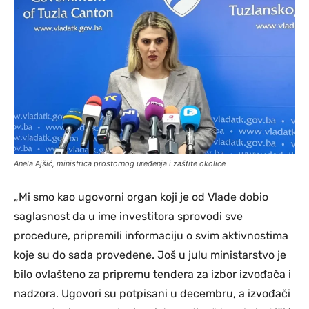
Anela Ajšić, ministrica prostornog uređenja i zaštite okolice
„Mi smo kao ugovorni organ koji je od Vlade dobio
saglasnost da u ime investitora sprovodi sve
procedure, pripremili informaciju o svim aktivnostima
koje su do sada provedene. Još u julu ministarstvo je
bilo ovlašteno za pripremu tendera za izbor izvođača i
nadzora. Ugovori su potpisani u decembru, a izvođači