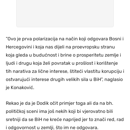
”Ovo je prva polarizacija na način koji odgovara Bosni i
Hercegovini i koja nas dijeli na proevropsku stranu
koja gleda u budućnost i brine o prosperitetu zemlje i
ljudi i drugu koja želi povratak u prošlost i korištenje
tih narativa za lične interese, štiteći vlastitu korupciju i
ostvarujući interese drugih velikih sila u BiH”, naglasio
je Konaković.
Rekao je da je Dodik očit primjer toga ali da na bh.
političkoj sceni ima još nekih koji bi vjerovatno bili
sretniji da se BiH ne kreće naprijed jer to znači red, rad
i odgovornost u zemlji, što im ne odgovara.