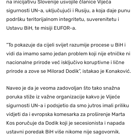
na inicijativu Slovenije usvojile članice Vijeća
sigurnosti UN-a, uključujući i Rusiju, a koja daje punu
podršku teritorijalnom integritetu, suverenitetu i
Ustavu BiH, te misiji EUFOR-a.
”To pokazuje da cijeli svijet razumije procese u BiH i
vidi da imamo samo jedan problem koji nije etničke ni
nacionalne prirode već isključivo koruptivne i lične
prirode a zove se Milorad Dodik”, istakao je Konaković.
Naveo je da je veoma zadovoljan što tako snažna
poruka stiže iz važne organizacije kakvo je Vijeće
sigurnosti UN-a i podsjetio da smo jutros imali priliku
vidjeti da i evropska komesarka za proširenje Marta
Kos poručuje da Dodik koji je secesionista i napada
ustavni poredak BiH više nikome nije sagovornik.