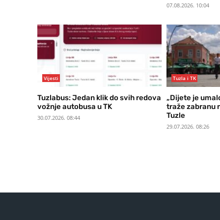
07.08.2026. 10:04
Vijesti
Tuzla i TK
Tuzlabus: Jedan klik do svih redova
„Dijete je uma
vožnje autobusa u TK
traže zabranu 
Tuzle
30.07.2026. 08:44
29.07.2026. 08:26