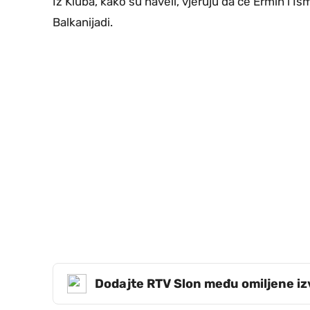
Iz Kluba, kako su naveli, vjeruju da će Ermin i 
Balkanijadi.
Dodajte RTV Slon među omiljene i