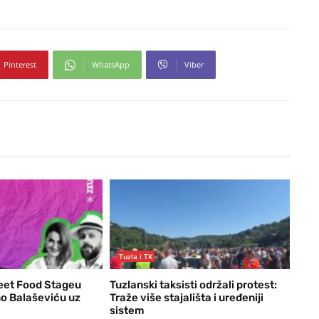
Pinterest
WhatsApp
Viber
Tuzla i TK
eet Food Stageu
Tuzlanski taksisti održali protest:
o Balaševiću uz
Traže više stajališta i uređeniji
sistem