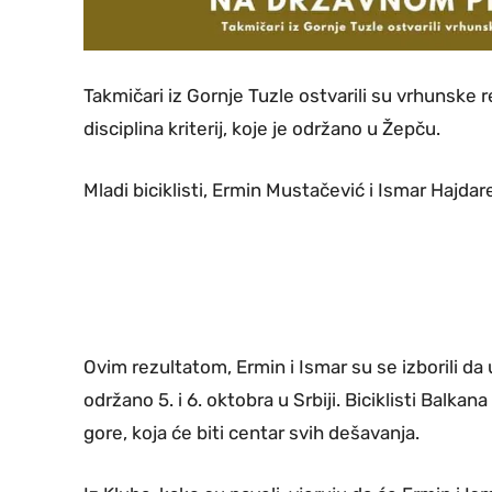
Takmičari iz Gornje Tuzle ostvarili su vrhunske
disciplina kriterij, koje je održano u Žepču.
Mladi biciklisti, Ermin Mustačević i Ismar Hajdarev
Ovim rezultatom, Ermin i Ismar su se izborili d
održano 5. i 6. oktobra u Srbiji. Biciklisti Balka
gore, koja će biti centar svih dešavanja.