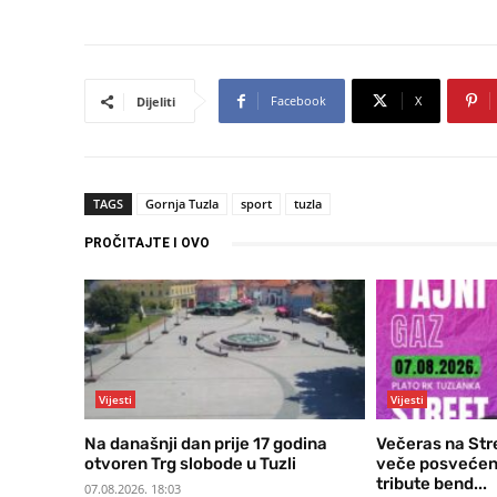
Facebook
X
Dijeliti
TAGS
Gornja Tuzla
sport
tuzla
PROČITAJTE I OVO
Vijesti
Vijesti
Na današnji dan prije 17 godina
Večeras na Str
otvoren Trg slobode u Tuzli
veče posvećen
tribute bend...
07.08.2026. 18:03