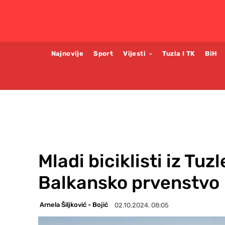
Najnovije
Sport
Vijesti
Tuzla I TK
BiH
Mladi biciklisti iz Tuzl
Balkansko prvenstvo
Arnela Šiljković - Bojić
02.10.2024. 08:05