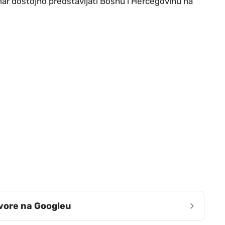
Ismar dostojno predstavljati Bosnu i Hercegovinu na
›
zvore na Googleu