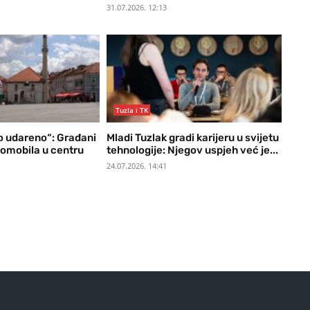
31.07.2026. 12:13
Tuzla i TK
lo udareno“: Građani
Mladi Tuzlak gradi karijeru u svijetu
romobila u centru
tehnologije: Njegov uspjeh već je...
24.07.2026. 14:41