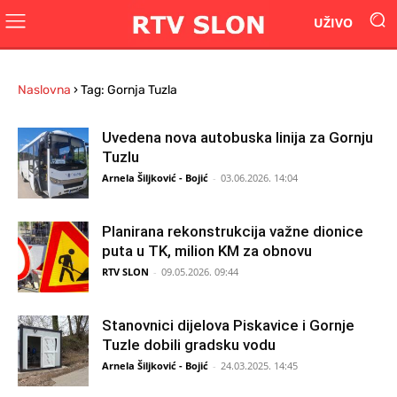
UŽIVO
Naslovna
›
Tag: Gornja Tuzla
Uvedena nova autobuska linija za Gornju
Tuzlu
Arnela Šiljković - Bojić
-
03.06.2026. 14:04
Planirana rekonstrukcija važne dionice
puta u TK, milion KM za obnovu
RTV SLON
-
09.05.2026. 09:44
Stanovnici dijelova Piskavice i Gornje
Tuzle dobili gradsku vodu
Arnela Šiljković - Bojić
-
24.03.2025. 14:45