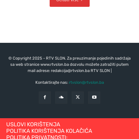
© Copyright 2025 - RTV SLON. Za preuzimanje pojedinih sadržaja
sa web stranice www.rtvslon.ba dozvolu možete zatražiti putem
mail adrese:
redakcija@rtvslon.ba
RTV SLON |
Kontaktirajte nas:
rtvslon@rtvslon.ba
USLOVI KORIŠTENJA
POLITIKA KORIŠTENJA KOLAČIĆA
POLITIKA PRIVATNOSTI: