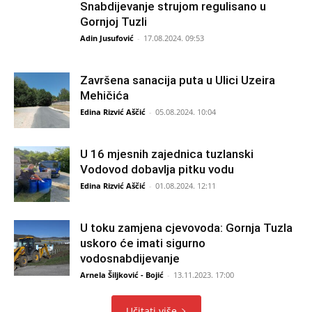
Snabdijevanje strujom regulisano u
Gornjoj Tuzli
Adin Jusufović
-
17.08.2024. 09:53
Završena sanacija puta u Ulici Uzeira
Mehičića
Edina Rizvić Aščić
-
05.08.2024. 10:04
U 16 mjesnih zajednica tuzlanski
Vodovod dobavlja pitku vodu
Edina Rizvić Aščić
-
01.08.2024. 12:11
U toku zamjena cjevovoda: Gornja Tuzla
uskoro će imati sigurno
vodosnabdijevanje
Arnela Šiljković - Bojić
-
13.11.2023. 17:00
Učitati više