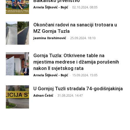
Balkansko prvenstvo
Arnela Šiljković - Bojić
-
02.10.2024. 08:05
Okončani radovi na sanaciji trotoara u
MZ Gornja Tuzla
Jasmina Ibrahimović
-
25.09.2024. 18:10
Gornja Tuzla: Otkrivene table na
mjestima medrese i džamija porušenih
nakon II svjetskog rata
Arnela Šiljković - Bojić
-
15.09.2024. 15:05
U Gornjoj Tuzli stradala 74-godišnjakinja
Adnan Ćebić
-
31.08.2024. 14:47