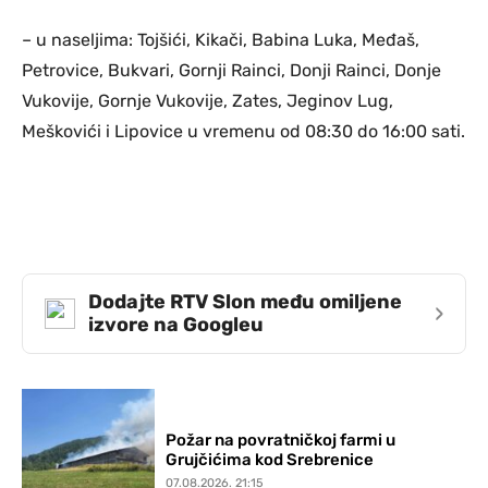
– u naseljima: Tojšići, Kikači, Babina Luka, Međaš,
Petrovice, Bukvari, Gornji Rainci, Donji Rainci, Donje
Vukovije, Gornje Vukovije, Zates, Jeginov Lug,
Meškovići i Lipovice u vremenu od 08:30 do 16:00 sati.
Dodajte RTV Slon među omiljene
›
izvore na Googleu
Požar na povratničkoj farmi u
Grujčićima kod Srebrenice
07.08.2026. 21:15