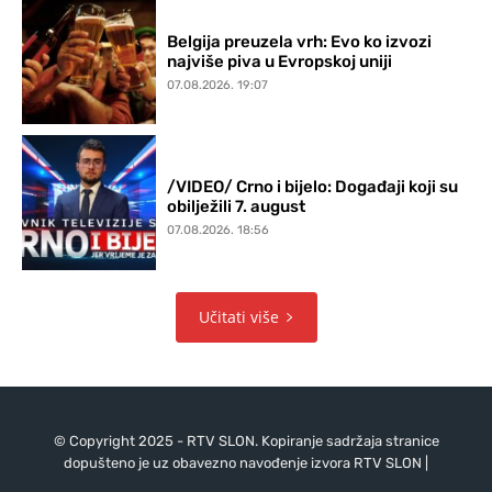
Belgija preuzela vrh: Evo ko izvozi
najviše piva u Evropskoj uniji
07.08.2026. 19:07
/VIDEO/ Crno i bijelo: Događaji koji su
obilježili 7. august
07.08.2026. 18:56
Učitati više
© Copyright 2025 - RTV SLON. Kopiranje sadržaja stranice
dopušteno je uz obavezno navođenje izvora RTV SLON |