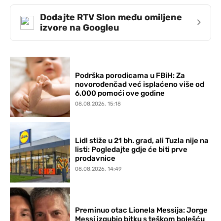
Dodajte RTV Slon među omiljene
›
izvore na Googleu
Podrška porodicama u FBiH: Za
novorođenčad već isplaćeno više od
6.000 pomoći ove godine
08.08.2026. 15:18
Lidl stiže u 21 bh. grad, ali Tuzla nije na
listi: Pogledajte gdje će biti prve
prodavnice
08.08.2026. 14:49
Preminuo otac Lionela Messija: Jorge
Messi izgubio bitku s teškom bolešću