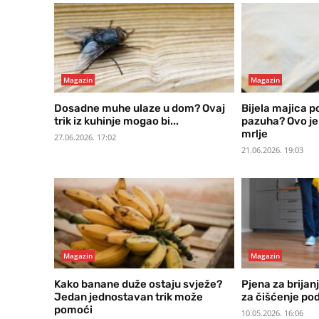
Magazin
Magazin
Dosadne muhe ulaze u dom? Ovaj
Bijela majica p
trik iz kuhinje mogao bi...
pazuha? Ovo je
mrlje
27.06.2026. 17:02
21.06.2026. 19:03
Magazin
Magazin
Kako banane duže ostaju svježe?
Pjena za brijanj
Jedan jednostavan trik može
za čišćenje po
pomoći
10.05.2026. 16:06