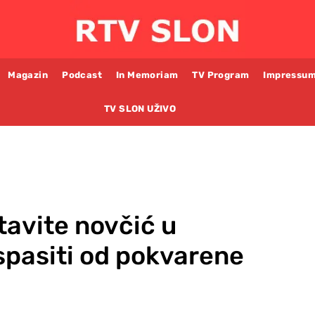
Magazin
Podcast
In Memoriam
TV Program
Impressu
TV SLON UŽIVO
tavite novčić u
spasiti od pokvarene