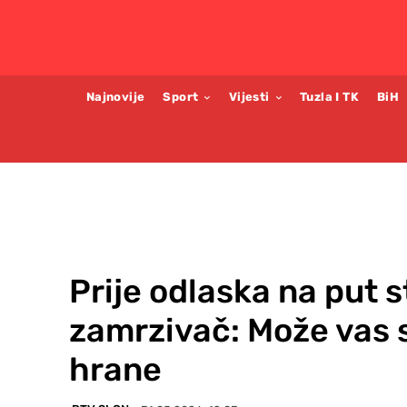
Najnovije
Sport
Vijesti
Tuzla I TK
BiH
Prije odlaska na put s
zamrzivač: Može vas 
hrane