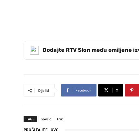
Dodajte RTV Slon među omiljene i
Facebook
X
Dijeliti
TAGS
novcic
trik
PROČITAJTE I OVO