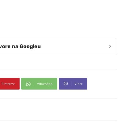
›
zvore na Googleu
Pinterest
WhatsApp
Viber