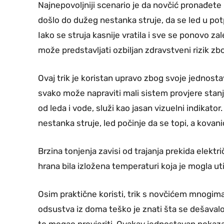
Najnepovoljniji scenario je da novčić pronađete
došlo do dužeg nestanka struje, da se led u pot
Iako se struja kasnije vratila i sve se ponovo za
može predstavljati ozbiljan zdravstveni rizik z
Ovaj trik je koristan upravo zbog svoje jednost
svako može napraviti mali sistem provjere sta
od leda i vode, služi kao jasan vizuelni indika
nestanka struje, led počinje da se topi, a kovan
Brzina tonjenja zavisi od trajanja prekida elektr
hrana bila izložena temperaturi koja je mogla ut
Osim praktične koristi, trik s novčićem mnogima
odsustva iz doma teško je znati šta se dešavalo
to mogao provjeriti. Ovakav jednostavan pokaza