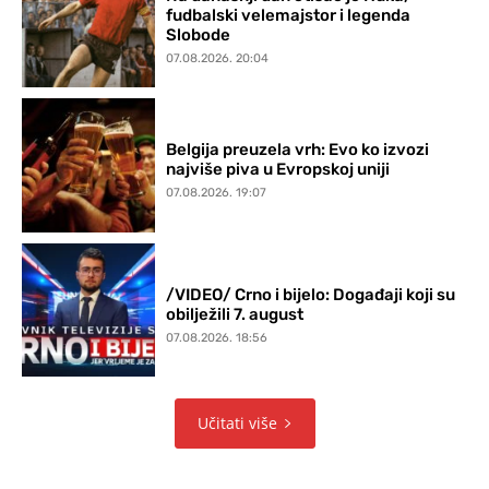
fudbalski velemajstor i legenda
Slobode
07.08.2026. 20:04
Belgija preuzela vrh: Evo ko izvozi
najviše piva u Evropskoj uniji
07.08.2026. 19:07
/VIDEO/ Crno i bijelo: Događaji koji su
obilježili 7. august
07.08.2026. 18:56
Učitati više