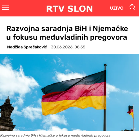
UŽIVO
Razvojna saradnja BiH i Njemačke
u fokusu međuvladinih pregovora
Nedžida Sprečaković
30.06.2026. 08:55
Razvojna saradnja BiH i Njemačke u fokusu međuvladinih pregovora