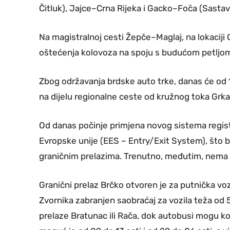
Čitluk), Jajce–Crna Rijeka i Gacko–Foča (Sastavc
Na magistralnoj cesti Žepče–Maglaj, na lokaciji
oštećenja kolovoza na spoju s budućom petljo
Zbog održavanja brdske auto trke, danas će od 1
na dijelu regionalne ceste od kružnog toka Grkar
Od danas počinje primjena novog sistema registra
Evropske unije (EES – Entry/Exit System), što 
graničnim prelazima. Trenutno, međutim, nema zn
Granični prelaz Brčko otvoren je za putnička voz
Zvornika zabranjen saobraćaj za vozila teža od 
prelaze Bratunac ili Rača, dok autobusi mogu ko