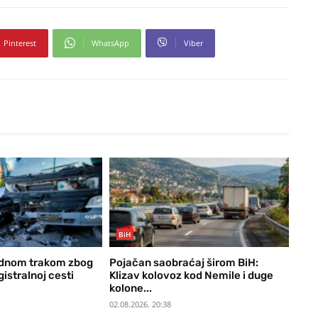
Pinterest
WhatsApp
Viber
BiH
ednom trakom zbog
Pojačan saobraćaj širom BiH:
istralnoj cesti
Klizav kolovoz kod Nemile i duge
kolone...
02.08.2026. 20:38