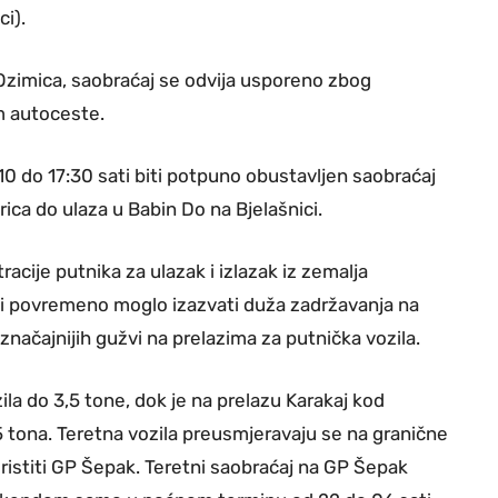
i).
 Ozimica, saobraćaj se odvija usporeno zbog
m autoceste.
0 do 17:30 sati biti potpuno obustavljen saobraćaj
ica do ulaza u Babin Do na Bjelašnici.
cije putnika za ulazak i izlazak iz zemalja
bi povremeno moglo izazvati duža zadržavanja na
ačajnijih gužvi na prelazima za putnička vozila.
ila do 3,5 tone, dok je na prelazu Karakaj kod
5 tona. Teretna vozila preusmjeravaju se na granične
ristiti GP Šepak. Teretni saobraćaj na GP Šepak