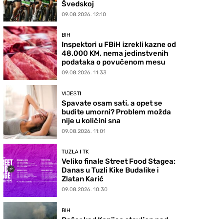
Švedskoj
09.08.2026. 12:10
BIH
Inspektori u FBiH izrekli kazne od
48.000 KM, nema jedinstvenih
podataka o povučenom mesu
09.08.2026. 11:33
VIJESTI
Spavate osam sati, a opet se
budite umorni? Problem možda
nije u količini sna
09.08.2026. 11:01
TUZLA I TK
Veliko finale Street Food Stagea:
Danas u Tuzli Kike Budalike i
Zlatan Karić
09.08.2026. 10:30
BIH