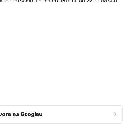
a vikendom samo u noćnom terminu od 22 do 06 sati.
›
zvore na Googleu