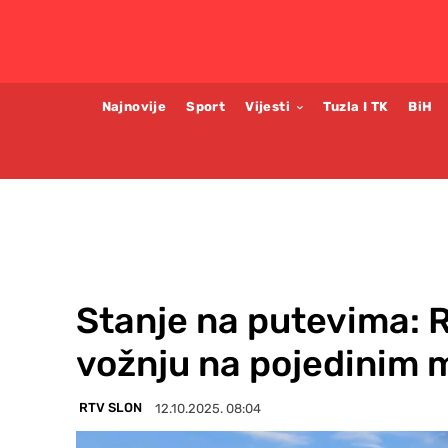
Najnovije
Sport
Vijesti
Tuzla I TK
BiH
Stanje na putevima: 
vožnju na pojedinim 
RTV SLON
12.10.2025. 08:04