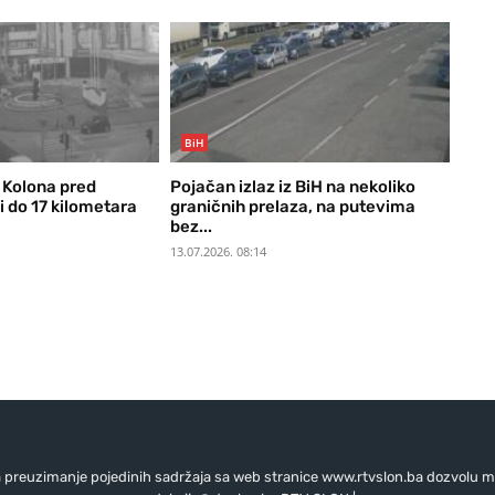
BiH
 Kolona pred
Pojačan izlaz iz BiH na nekoliko
i do 17 kilometara
graničnih prelaza, na putevima
bez...
13.07.2026. 08:14
preuzimanje pojedinih sadržaja sa web stranice www.rtvslon.ba dozvolu mo