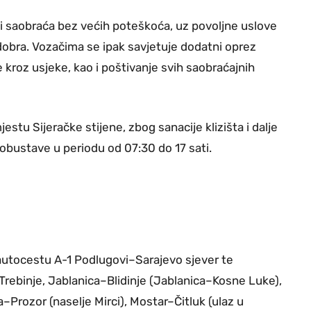
ni saobraća bez većih poteškoća, uz povoljne uslove
 dobra. Vozačima se ipak savjetuje dodatni oprez
kroz usjeke, kao i poštivanje svih saobraćajnih
estu Sijeračke stijene, zbog sanacije klizišta i dalje
bustave u periodu od 07:30 do 17 sati.
i autocestu A-1 Podlugovi–Sarajevo sjever te
Trebinje, Jablanica–Blidinje (Jablanica–Kosne Luke),
–Prozor (naselje Mirci), Mostar–Čitluk (ulaz u