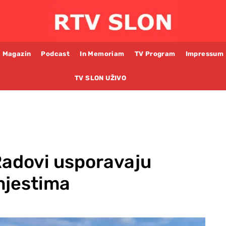
Magazin
Podcast
In Memoriam
TV Program
Impressum
TV SLON UŽIVO
Radovi usporavaju
mjestima