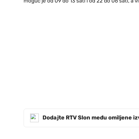
moguć je od 09 do 13 sati i od 22 do 06 sati, 
Dodajte RTV Slon među omiljene i