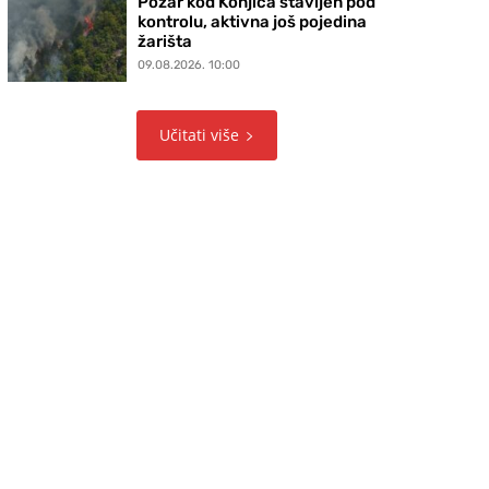
Požar kod Konjica stavljen pod
kontrolu, aktivna još pojedina
žarišta
09.08.2026. 10:00
Učitati više