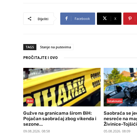
Facebook
X
Dijeliti
TAGS
Stanje na putevima
PROČITAJTE I OVO
BiH
Istaknuto
Gužve na granicama širom BiH:
Saobraća se j
Pojačan saobraćaj zbog vikenda i
nesreće na mag
sezone...
Živinice-Tojšići
09.08.2026. 08:58
05.08.2026. 08:09