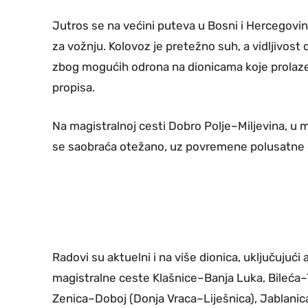
Jutros se na većini puteva u Bosni i Hercegovi
za vožnju. Kolovoz je pretežno suh, a vidljivost
zbog mogućih odrona na dionicama koje prolaze 
propisa.
Na magistralnoj cesti Dobro Polje–Miljevina, u mj
se saobraća otežano, uz povremene polusatne o
Radovi su aktuelni i na više dionica, uključujuć
magistralne ceste Klašnice–Banja Luka, Bileća–
Zenica–Doboj (Donja Vraca–Liješnica), Jablanica