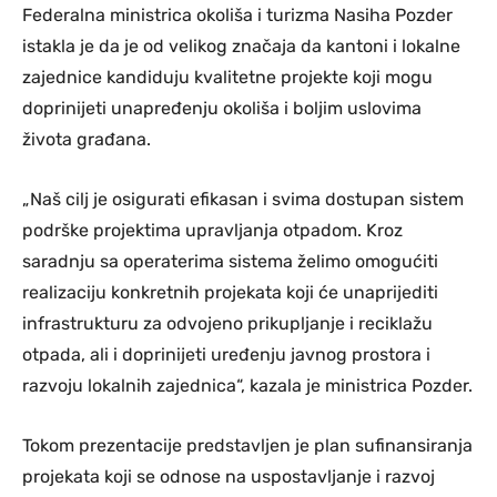
Federalna ministrica okoliša i turizma Nasiha Pozder
istakla je da je od velikog značaja da kantoni i lokalne
zajednice kandiduju kvalitetne projekte koji mogu
doprinijeti unapređenju okoliša i boljim uslovima
života građana.
„Naš cilj je osigurati efikasan i svima dostupan sistem
podrške projektima upravljanja otpadom. Kroz
saradnju sa operaterima sistema želimo omogućiti
realizaciju konkretnih projekata koji će unaprijediti
infrastrukturu za odvojeno prikupljanje i reciklažu
otpada, ali i doprinijeti uređenju javnog prostora i
razvoju lokalnih zajednica“, kazala je ministrica Pozder.
Tokom prezentacije predstavljen je plan sufinansiranja
projekata koji se odnose na uspostavljanje i razvoj