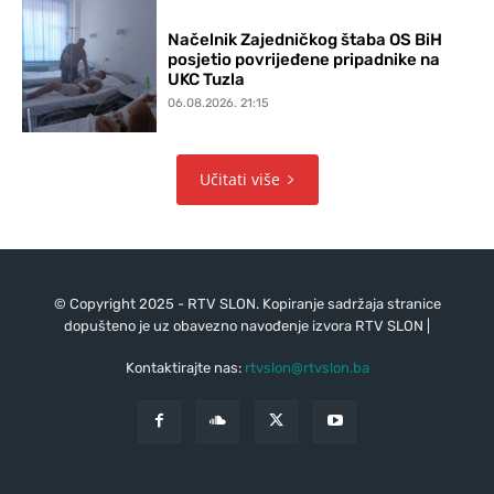
Načelnik Zajedničkog štaba OS BiH
posjetio povrijeđene pripadnike na
UKC Tuzla
06.08.2026. 21:15
Učitati više
© Copyright 2025 - RTV SLON. Kopiranje sadržaja stranice
dopušteno je uz obavezno navođenje izvora RTV SLON |
Kontaktirajte nas:
rtvslon@rtvslon.ba