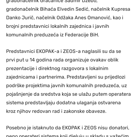
gradonačelnik Gračanice Sadmir Džebo,
gradonačelnik Bihaća Elvedin Sedić, načelnik Kupresa
Danko Jurič, načelnik Odžaka Anes Omanović, kao i
brojni predstavnici lokalnih zajednica i javnih
komunalnih preduzeća iz Federacije BiH.
Predstavnici EKOPAK-a i ZEOS-a naglasili su da se
prvi put u 14 godina rada organizuje ovakav oblik
prezentacije i direktnog razgovora s lokalnim
zajednicama i partnerima. Predstavljeni su prijedlozi
podrške projektima javnih komunalnih preduzeća, uz
pojašnjenje da sredstva koja se ulažu putem operatera
sistema predstavljaju dodatna ulaganja ostvarena
kroz njihov redovan rad i zakonske obaveze.
Posebno je istaknuto da EKOPAK i ZEOS nisu donatori,
nego operateri sistema koji djeluju u skladu s važećim