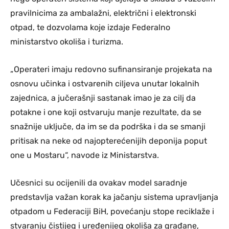
pravilnicima za ambalažni, električni i elektronski
otpad, te dozvolama koje izdaje Federalno
ministarstvo okoliša i turizma.
„Operateri imaju redovno sufinansiranje projekata na
osnovu učinka i ostvarenih ciljeva unutar lokalnih
zajednica, a jučerašnji sastanak imao je za cilj da
potakne i one koji ostvaruju manje rezultate, da se
snažnije uključe, da im se da podrška i da se smanji
pritisak na neke od najopterećenijih deponija poput
one u Mostaru“, navode iz Ministarstva.
Učesnici su ocijenili da ovakav model saradnje
predstavlja važan korak ka jačanju sistema upravljanja
otpadom u Federaciji BiH, povećanju stope reciklaže i
stvaranju čistijeg i uređenijeg okoliša za građane,