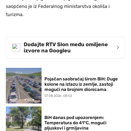
saopćeno je iz Federalnog ministarstva okoliša i
turizma.
Dodajte RTV Slon među omiljene
›
izvore na Googleu
Pojačan saobraćaj širom BiH: Duge
kolone na izlazu iz zemlje, zastoji
mogući na brojnim dionicama
07.08.2026. 08:02
BiH danas pod upozorenjem:
Temperatura do 41°C, mogući
pljuskovi i grmljavina