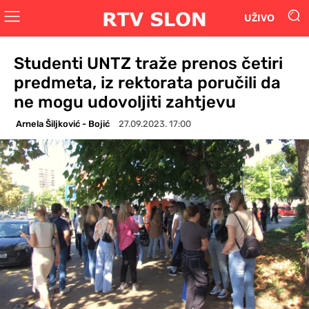
UŽIVO
Studenti UNTZ traže prenos četiri
predmeta, iz rektorata poručili da
ne mogu udovoljiti zahtjevu
Arnela Šiljković - Bojić
27.09.2023. 17:00