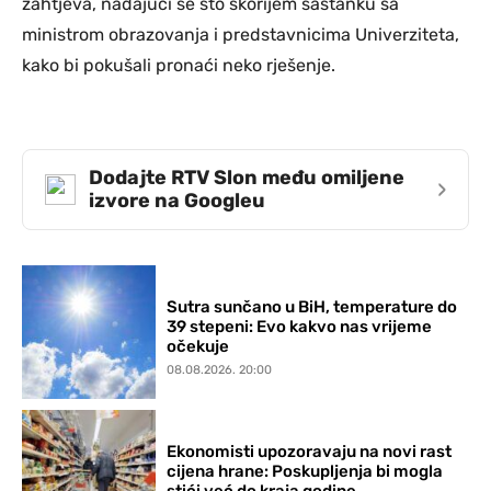
zahtjeva, nadajući se što skorijem sastanku sa
ministrom obrazovanja i predstavnicima Univerziteta,
kako bi pokušali pronaći neko rješenje.
Dodajte RTV Slon među omiljene
›
izvore na Googleu
Sutra sunčano u BiH, temperature do
39 stepeni: Evo kakvo nas vrijeme
očekuje
08.08.2026. 20:00
Ekonomisti upozoravaju na novi rast
cijena hrane: Poskupljenja bi mogla