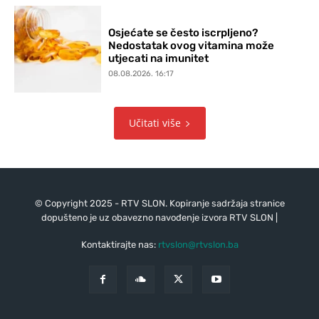
Osjećate se često iscrpljeno?
Nedostatak ovog vitamina može
utjecati na imunitet
08.08.2026. 16:17
Učitati više
© Copyright 2025 - RTV SLON. Kopiranje sadržaja stranice
dopušteno je uz obavezno navođenje izvora RTV SLON |
Kontaktirajte nas:
rtvslon@rtvslon.ba