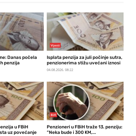
Vijesti
une: Danas počela
Isplata penzija za juli počinje sutra,
h penzija
penzionerima stižu uvećani iznosi
04.08.2026. 08:22
BiH
penzija u FBiH
Penzioneri u FBiH traže 13. penziju:
usta uz povećanje
“Neka bude i 300 KM,...