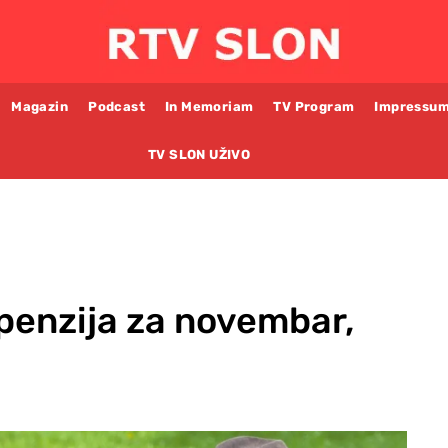
Magazin
Podcast
In Memoriam
TV Program
Impressu
TV SLON UŽIVO
 penzija za novembar,