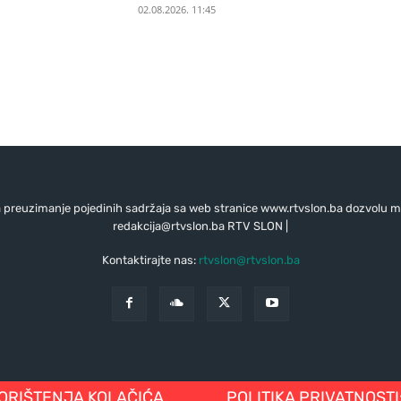
02.08.2026. 11:45
preuzimanje pojedinih sadržaja sa web stranice www.rtvslon.ba dozvolu mo
redakcija@rtvslon.ba
RTV SLON |
Kontaktirajte nas:
rtvslon@rtvslon.ba
KORIŠTENJA KOLAČIĆA
POLITIKA PRIVATNOSTI