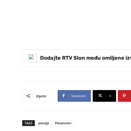
Dodajte RTV Slon među omiljene i
Facebook
X
Dijeliti
TAGS
penzije
Penzioneri