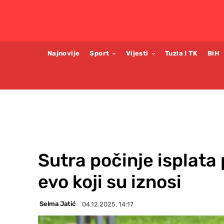
Najnovije
Sport
Vijesti
Tuzla I TK
BiH
Sutra počinje isplata
evo koji su iznosi
Selma Jatić
04.12.2025. 14:17