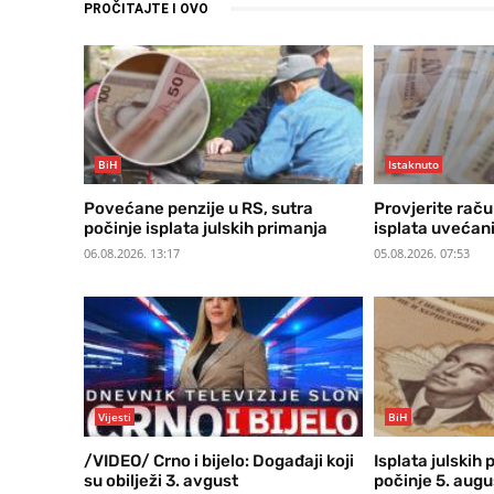
PROČITAJTE I OVO
BiH
Istaknuto
Povećane penzije u RS, sutra
Provjerite rač
počinje isplata julskih primanja
isplata uvećani
06.08.2026. 13:17
05.08.2026. 07:53
Vijesti
BiH
/VIDEO/ Crno i bijelo: Događaji koji
Isplata julskih 
su obilježi 3. avgust
počinje 5. aug