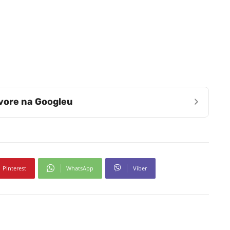
›
zvore na Googleu
Pinterest
WhatsApp
Viber