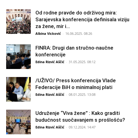
Od rodne pravde do održivog mira:
Sarajevska konferencija definisala viziju
za žene, mir i...
Albina Vicković
-
16.06.2025. 08:26
FINRA: Drugi dan stručno-naučne
konferencije
Edina Rizvić Aščić
-
31.05.2025. 08:12
/UŽIVO/ Press konferencija Vlade
Federacije BiH o minimalnoj plati
Edina Rizvić Aščić
-
08.01.2025. 13:08
Udruženje “Viva žene” : Kako graditi
budućnost suočavanjem s prošlošću?
Edina Rizvić Aščić
-
09.12.2024. 14:47