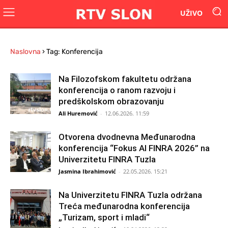
UŽIVO
Naslovna
›
Tag: Konferencija
Na Filozofskom fakultetu održana
konferencija o ranom razvoju i
predškolskom obrazovanju
Ali Huremović
-
12.06.2026. 11:59
Otvorena dvodnevna Međunarodna
konferencija “Fokus AI FINRA 2026” na
Univerzitetu FINRA Tuzla
Jasmina Ibrahimović
-
22.05.2026. 15:21
Na Univerzitetu FINRA Tuzla održana
Treća međunarodna konferencija
„Turizam, sport i mladi“