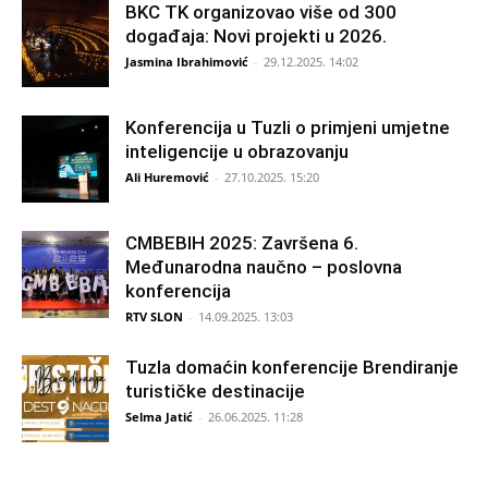
BKC TK organizovao više od 300
događaja: Novi projekti u 2026.
Jasmina Ibrahimović
-
29.12.2025. 14:02
Konferencija u Tuzli o primjeni umjetne
inteligencije u obrazovanju
Ali Huremović
-
27.10.2025. 15:20
CMBEBIH 2025: Završena 6.
Međunarodna naučno – poslovna
konferencija
RTV SLON
-
14.09.2025. 13:03
Tuzla domaćin konferencije Brendiranje
turističke destinacije
Selma Jatić
-
26.06.2025. 11:28