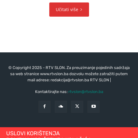
Učitati više
© Copyright 2025 - RTV SLON. Za preuzimanje pojedinih sadržaja
sa web stranice www.rtvslon.ba dozvolu možete zatražiti putem
mail adrese:
redakcija@rtvslon.ba
RTV SLON |
Kontaktirajte nas:
rtvslon@rtvslon.ba
USLOVI KORIŠTENJA