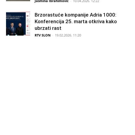
Jasmina Ibrahimović
-
10.04.2026. 12:22
Brzorastuće kompanije Adria 1000:
Konferencija 25. marta otkriva kako
ubrzati rast
RTV SLON
-
19.02.2026. 11:20