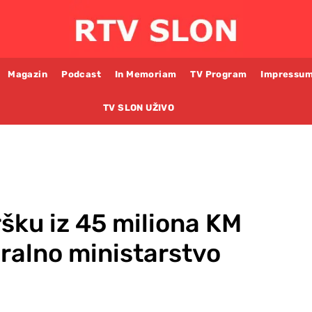
Magazin
Podcast
In Memoriam
TV Program
Impressu
TV SLON UŽIVO
šku iz 45 miliona KM
eralno ministarstvo