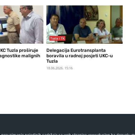
Tuzla i TK
KC Tuzla proširuje
Delegacija Eurotransplanta
agnostike malignih
boravila u radnoj posjeti UKC-u
Tuzla
18.06.2026. 15:16
preuzimanje pojedinih sadržaja sa web stranice www.rtvslon.ba dozvolu mo