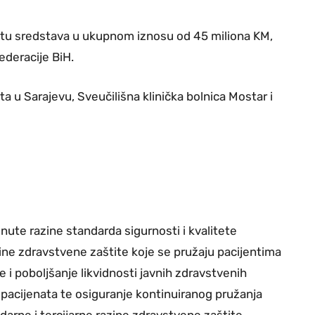
platu sredstava u ukupnom iznosu od 45 miliona KM,
ederacije BiH.
eta u Sarajevu, Sveučilišna klinička bolnica Mostar i
ute razine standarda sigurnosti i kvalitete
ine zdravstvene zaštite koje se pružaju pacijentima
e i poboljšanje likvidnosti javnih zdravstvenih
pacijenata te osiguranje kontinuiranog pružanja
darne i tercijarne razine zdravstvene zaštite.