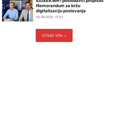
IDDEEA BiH i poslodavci potpisali
Memorandum za bržu
digitalizaciju poslovanja
06.08.2026. 19:03
Učitati više