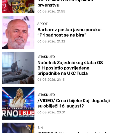
prvenstvu
06.08.2026. 21:55
SPORT
Barbarez poslao jasnu poruku:
“Pripadnost se ne bira”
06.08.2026. 21:32
ISTAKNUTO
Načelnik Zajedničkog štaba OS
BiH posjetio povrijeđene
pripadnike na UKC Tuzla
06.08.2026. 21:15
ISTAKNUTO
/VIDEO/ Crno i bijelo: Koji događaji
su obilježili 6. august?
06.08.2026. 20:01
BIH