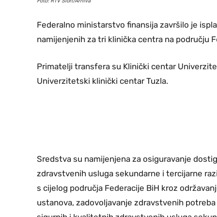
Foto: RTV Slon/Arhiva
Federalno ministarstvo finansija završilo je is
namijenjenih za tri klinička centra na području F
Primatelji transfera su Klinički centar Univerzit
Univerzitetski klinički centar Tuzla.
Sredstva su namijenjena za osiguravanje dostign
zdravstvenih usluga sekundarne i tercijarne raz
s cijelog područja Federacije BiH kroz održavanj
ustanova, zadovoljavanje zdravstvenih potreba 
sigurnih i kvalitetnih zdravstvenih usluga sekun