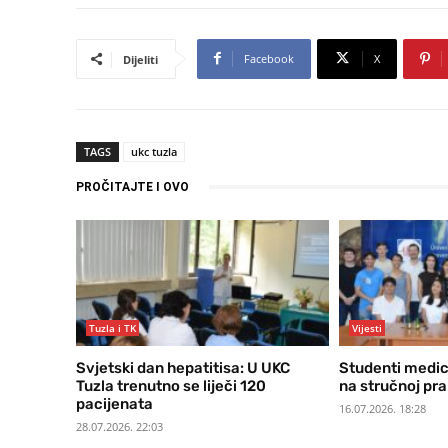
Facebook
X
Dijeliti
TAGS
ukc tuzla
PROČITAJTE I OVO
Tuzla i TK
Vijesti
Svjetski dan hepatitisa: U UKC
Studenti medic
Tuzla trenutno se liječi 120
na stručnoj pra
pacijenata
16.07.2026. 18:28
28.07.2026. 22:03