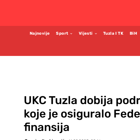
Najnovije
Sport
Vijesti
Tuzla I TK
BiH
UKC Tuzla dobija podr
koje je osiguralo Fed
finansija