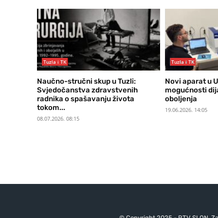
Tuzla i TK
Tuzla i TK
Naučno-stručni skup u Tuzli:
Novi aparat u U
Svjedočanstva zdravstvenih
mogućnosti dij
radnika o spašavanju života
oboljenja
tokom...
19.06.2026. 14:05
08.07.2026. 08:15
© Copyright 2025 - RTV SLON. Za 