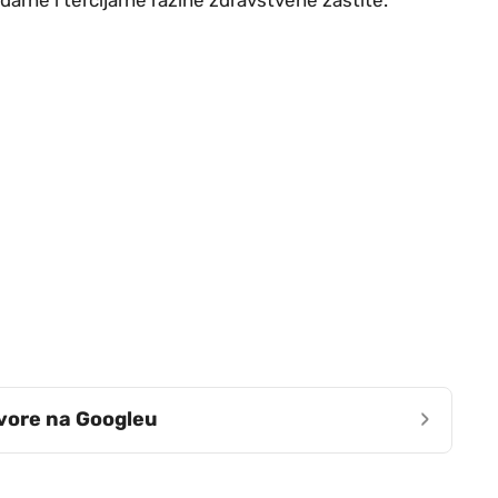
›
zvore na Googleu