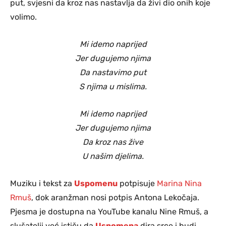
put, svjesni da kroz nas nastavlja da živi dio onih koje
volimo.
Mi idemo naprijed
Jer dugujemo njima
Da nastavimo put
S njima u mislima.
Mi idemo naprijed
Jer dugujemo njima
Da kroz nas žive
U našim djelima.
Muziku i tekst za
Uspomenu
potpisuje
Marina Nina
Rmuš
, dok aranžman nosi potpis Antona Lekočaja.
Pjesma je dostupna na YouTube kanalu Nine Rmuš, a
slušatelji već ističu da
Uspomena
dira srce i budi