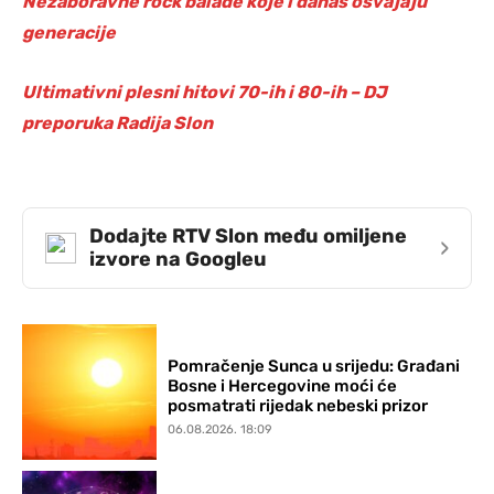
Nezaboravne rock balade koje i danas osvajaju
generacije
Ultimativni plesni hitovi 70-ih i 80-ih – DJ
preporuka Radija Slon
Dodajte RTV Slon među omiljene
›
izvore na Googleu
Pomračenje Sunca u srijedu: Građani
Bosne i Hercegovine moći će
posmatrati rijedak nebeski prizor
06.08.2026. 18:09