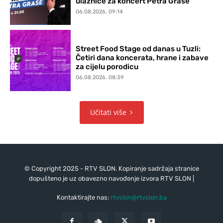
ulaznice za koncert Petra Graše
06.08.2026. 09:14
Street Food Stage od danas u Tuzli:
Četiri dana koncerata, hrane i zabave
za cijelu porodicu
06.08.2026. 08:39
Učitati više
© Copyright 2025 - RTV SLON. Kopiranje sadržaja stranice
dopušteno je uz obavezno navođenje izvora RTV SLON |
Kontaktirajte nas:
rtvslon@rtvslon.ba