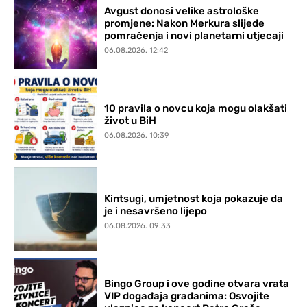
Avgust donosi velike astrološke
promjene: Nakon Merkura slijede
pomračenja i novi planetarni utjecaji
06.08.2026. 12:42
10 pravila o novcu koja mogu olakšati
život u BiH
06.08.2026. 10:39
Kintsugi, umjetnost koja pokazuje da
je i nesavršeno lijepo
06.08.2026. 09:33
Bingo Group i ove godine otvara vrata
VIP događaja građanima: Osvojite