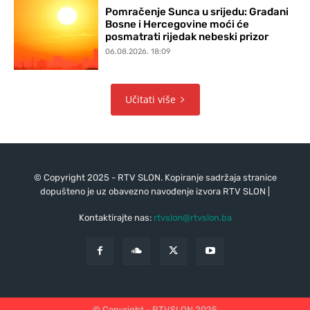
Pomračenje Sunca u srijedu: Građani
Bosne i Hercegovine moći će
posmatrati rijedak nebeski prizor
06.08.2026. 18:09
Učitati više
© Copyright 2025 - RTV SLON. Kopiranje sadržaja stranice
dopušteno je uz obavezno navođenje izvora RTV SLON |
Kontaktirajte nas:
rtvslon@rtvslon.ba
© Copyright - RTVSLON 2025