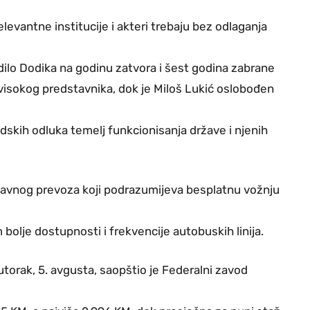
levantne institucije i akteri trebaju bez odlaganja
ilo Dodika na godinu zatvora i šest godina zabrane
 visokog predstavnika, dok je Miloš Lukić oslobođen
udskih odluka temelj funkcionisanja države i njenih
 javnog prevoza koji podrazumijeva besplatnu vožnju
m bolje dostupnosti i frekvencije autobuskih linija.
 utorak, 5. avgusta, saopštio je Federalni zavod