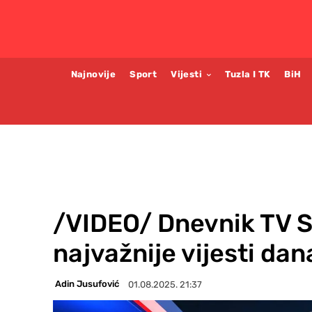
Najnovije
Sport
Vijesti
Tuzla I TK
BiH
/VIDEO/ Dnevnik TV Sl
najvažnije vijesti da
Adin Jusufović
01.08.2025. 21:37