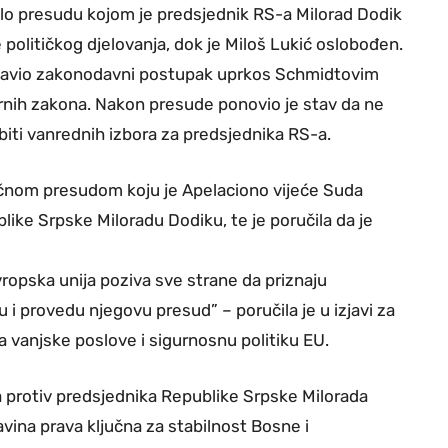
ilo presudu kojom je predsjednik RS-a Milorad Dodik
političkog djelovanja, dok je Miloš Lukić oslobođen.
nastavio zakonodavni postupak uprkos Schmidtovim
nih zakona. Nakon presude ponovio je stav da ne
biti vanrednih izbora za predsjednika RS-a.
vičnom presudom koju je Apelaciono vijeće Suda
ike Srpske Miloradu Dodiku, te je poručila da je
ropska unija poziva sve strane da priznaju
 i provedu njegovu presud” – poručila je u izjavi za
a vanjske poslove i sigurnosnu politiku EU.
a protiv predsjednika Republike Srpske Milorada
vina prava ključna za stabilnost Bosne i