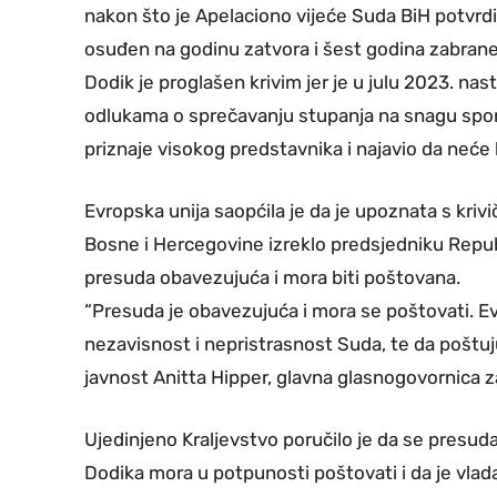
nakon što je Apelaciono vijeće Suda BiH potvrd
osuđen na godinu zatvora i šest godina zabrane 
Dodik je proglašen krivim jer je u julu 2023. 
odlukama o sprečavanju stupanja na snagu spor
priznaje visokog predstavnika i najavio da neće 
Evropska unija saopćila je da je upoznata s kri
Bosne i Hercegovine izreklo predsjedniku Republ
presuda obavezujuća i mora biti poštovana.
“Presuda je obavezujuća i mora se poštovati. Ev
nezavisnost i nepristrasnost Suda, te da poštuju
javnost Anitta Hipper, glavna glasnogovornica z
Ujedinjeno Kraljevstvo poručilo je da se presud
Dodika mora u potpunosti poštovati i da je vlada