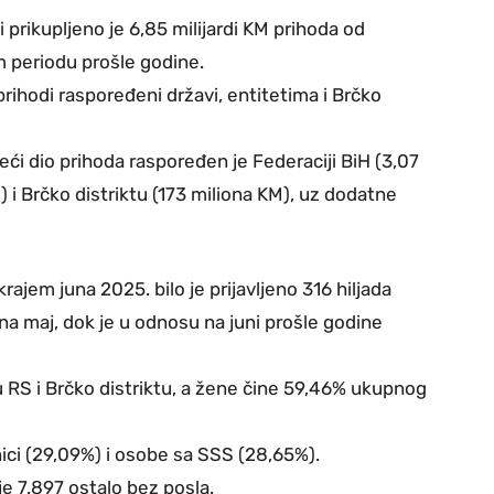
 prikupljeno je 6,85 milijardi KM prihoda od
m periodu prošle godine.
rihodi raspoređeni državi, entitetima i Brčko
jveći dio prihoda raspoređen je Federaciji BiH (3,07
M) i Brčko distriktu (173 miliona KM), uz dodatne
ajem juna 2025. bilo je prijavljeno 316 hiljada
a maj, dok je u odnosu na juni prošle godine
u RS i Brčko distriktu, a žene čine 59,46% ukupnog
nici (29,09%) i osobe sa SSS (28,65%).
e 7.897 ostalo bez posla.