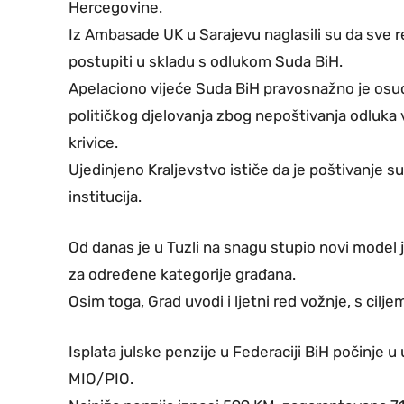
Hercegovine.
Iz Ambasade UK u Sarajevu naglasili su da sve re
postupiti u skladu s odlukom Suda BiH.
Apelaciono vijeće Suda BiH pravosnažno je osud
političkog djelovanja zbog nepoštivanja odluka
krivice.
Ujedinjeno Kraljevstvo ističe da je poštivanje s
institucija.
Od danas je u Tuzli na snagu stupio novi model
za određene kategorije građana.
Osim toga, Grad uvodi i ljetni red vožnje, s cilje
Isplata julske penzije u Federaciji BiH počinje u
MIO/PIO.