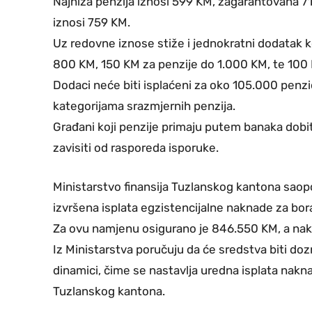
Najniža penzija iznosi 599 KM, zagarantovana 71
iznosi 759 KM.
Uz redovne iznose stiže i jednokratni dodatak ko
800 KM, 150 KM za penzije do 1.000 KM, te 100 
Dodaci neće biti isplaćeni za oko 105.000 penz
kategorijama srazmjernih penzija.
Građani koji penzije primaju putem banaka dobit
zavisiti od rasporeda isporuke.
Ministarstvo finansija Tuzlanskog kantona saopći
izvršena isplata egzistencijalne naknade za bor
Za ovu namjenu osigurano je 846.550 KM, a nakn
Iz Ministarstva poručuju da će sredstva biti d
dinamici, čime se nastavlja uredna isplata nakn
Tuzlanskog kantona.