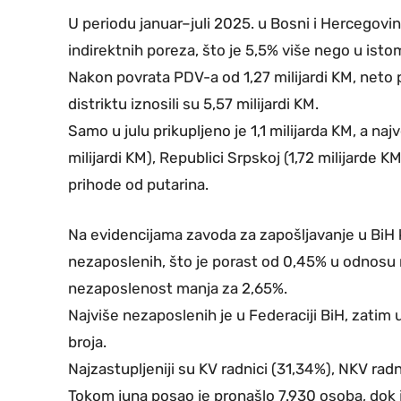
U periodu januar–juli 2025. u Bosni i Hercegovini
indirektnih poreza, što je 5,5% više nego u isto
Nakon povrata PDV-a od 1,27 milijardi KM, neto p
distriktu iznosili su 5,57 milijardi KM.
Samo u julu prikupljeno je 1,1 milijarda KM, a na
milijardi KM), Republici Srpskoj (1,72 milijarde K
prihode od putarina.
Na evidencijama zavoda za zapošljavanje u BiH kr
nezaposlenih, što je porast od 0,45% u odnosu n
nezaposlenost manja za 2,65%.
Najviše nezaposlenih je u Federaciji BiH, zatim 
broja.
Najzastupljeniji su KV radnici (31,34%), NKV rad
Tokom juna posao je pronašlo 7.930 osoba, dok j