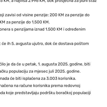
5 KM, a najviša 2.996 KM, dok prosječna za puni staž
ji zavisi od visine penzije: 200 KM za penzije do
KM za penzije do 1.500 KM.
ionera s penzijama iznad 1.500 KM i određenim
 će ih 5. avgusta ujutro, dok će dostava poštom
lo je da će u petak, 1. augusta 2025. godine, biti
ačku populaciju za mjesec juli 2025. godine.
ada će biti isplaćena za 3.003 korisnika.
označena na račune korisnika prema redovnoj
ada koje predstavljaju podršku boračkoj populaciji