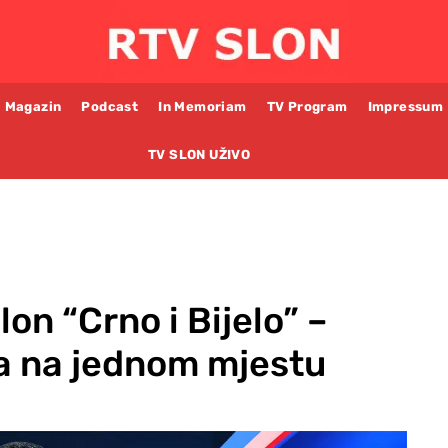
Magazin
Podcast
In Memoriam
TV Program
Impressum
TV SLON UŽIVO
on “Crno i Bijelo” –
na na jednom mjestu