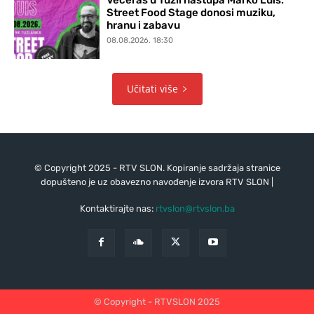
Street Food Stage donosi muziku,
hranu i zabavu
08.08.2026. 18:30
Učitati više
© Copyright 2025 - RTV SLON. Kopiranje sadržaja stranice
dopušteno je uz obavezno navođenje izvora RTV SLON |
Kontaktirajte nas:
rtvslon@rtvslon.ba
© Copyright - RTVSLON 2025