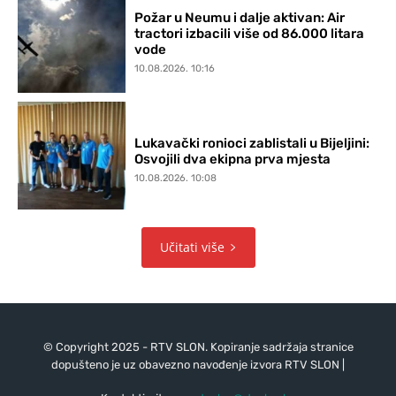
Požar u Neumu i dalje aktivan: Air
tractori izbacili više od 86.000 litara
vode
10.08.2026. 10:16
Lukavački ronioci zablistali u Bijeljini:
Osvojili dva ekipna prva mjesta
10.08.2026. 10:08
Učitati više
© Copyright 2025 - RTV SLON. Kopiranje sadržaja stranice
dopušteno je uz obavezno navođenje izvora RTV SLON |