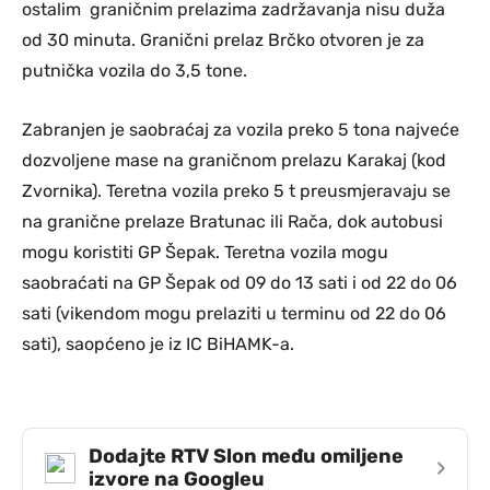
ostalim graničnim prelazima zadržavanja nisu duža
od 30 minuta. Granični prelaz Brčko otvoren je za
putnička vozila do 3,5 tone.
Zabranjen je saobraćaj za vozila preko 5 tona najveće
dozvoljene mase na graničnom prelazu Karakaj (kod
Zvornika). Teretna vozila preko 5 t preusmjeravaju se
na granične prelaze Bratunac ili Rača, dok autobusi
mogu koristiti GP Šepak. Teretna vozila mogu
saobraćati na GP Šepak od 09 do 13 sati i od 22 do 06
sati (vikendom mogu prelaziti u terminu od 22 do 06
sati), saopćeno je iz IC BiHAMK-a.
Dodajte RTV Slon među omiljene
›
izvore na Googleu