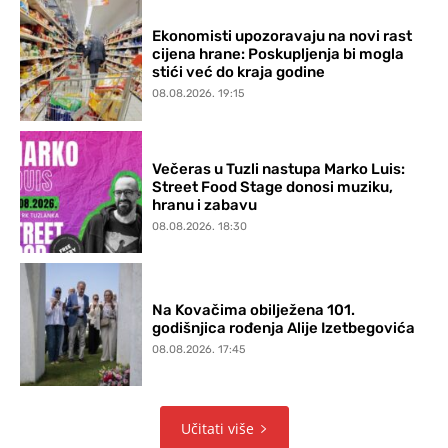
Ekonomisti upozoravaju na novi rast
cijena hrane: Poskupljenja bi mogla
stići već do kraja godine
08.08.2026. 19:15
Večeras u Tuzli nastupa Marko Luis:
Street Food Stage donosi muziku,
hranu i zabavu
08.08.2026. 18:30
Na Kovačima obilježena 101.
godišnjica rođenja Alije Izetbegovića
08.08.2026. 17:45
Učitati više