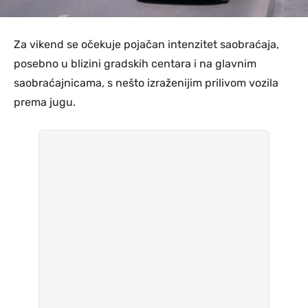
Za vikend se očekuje pojačan intenzitet saobraćaja,
posebno u blizini gradskih centara i na glavnim
saobraćajnicama, s nešto izraženijim prilivom vozila
prema jugu.