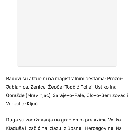
Radovi su aktuelni na magistralnim cestama: Prozor-
Jablanica, Zenica-Žepče (Topčić Polje), Ustikolina-
Goražde (Mravinjac), Sarajevo-Pale, Olovo-Semizovac i
Vrhpolje-Ključ.
Duga su zadržavanja na graničnim prelazima Velika
Kladuša i Izačić na izlazu iz Bosne i Hercegovine. Na