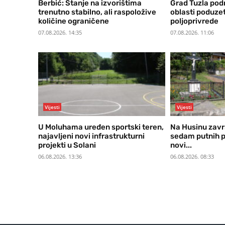
Berbić: Stanje na izvorištima
Grad Tuzla podr
trenutno stabilno, ali raspoložive
oblasti poduzet
količine ograničene
poljoprivrede
07.08.2026. 14:35
07.08.2026. 11:06
Vijesti
Vijesti
U Moluhama uređen sportski teren,
Na Husinu zavr
najavljeni novi infrastrukturni
sedam putnih pr
projekti u Solani
novi...
06.08.2026. 13:36
06.08.2026. 08:33