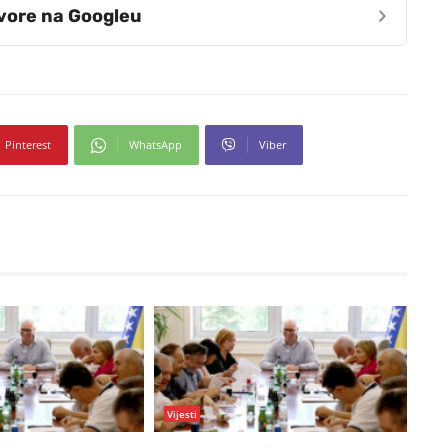
›
zvore na Googleu
Pinterest
WhatsApp
Viber
Vijesti