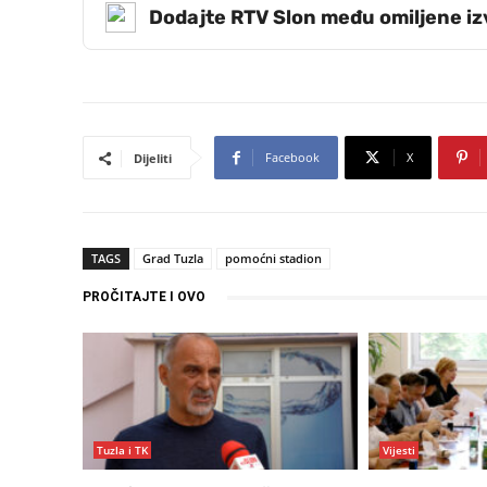
Dodajte RTV Slon među omiljene i
Facebook
X
Dijeliti
TAGS
Grad Tuzla
pomoćni stadion
PROČITAJTE I OVO
Tuzla i TK
Vijesti