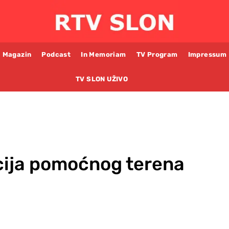
Magazin
Podcast
In Memoriam
TV Program
Impressum
TV SLON UŽIVO
cija pomoćnog terena