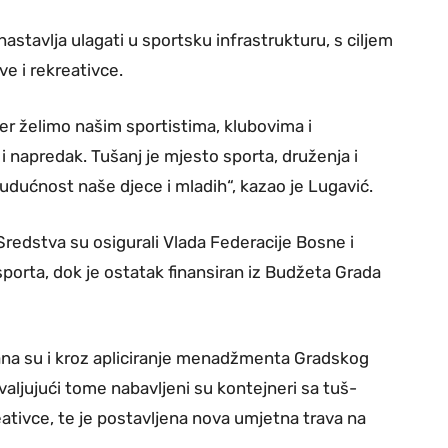
astavlja ulagati u sportsku infrastrukturu, s ciljem
ve i rekreativce.
jer želimo našim sportistima, klubovima i
 i napredak. Tušanj je mjesto sporta, druženja i
budućnost naše djece i mladih“, kazao je Lugavić.
Sredstva su osigurali Vlada Federacije Bosne i
sporta, dok je ostatak finansiran iz Budžeta Grada
ana su i kroz apliciranje menadžmenta Gradskog
valjujući tome nabavljeni su kontejneri sa tuš-
reativce, te je postavljena nova umjetna trava na