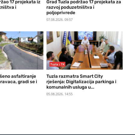
žao 17 projekata iz
Grad Tuzla podržao 17 projekata za
ništva i
razvoj poduzetništva i
poljoprivrede
07.08.2026. 09:57
Tuzla i TK
šeno asfaltiranje
Tuzla razmatra Smart City
avaca, gradi se i
rješenja: Digitalizacija parkinga i
komunalnih usluga u...
05.08.2026. 14:55