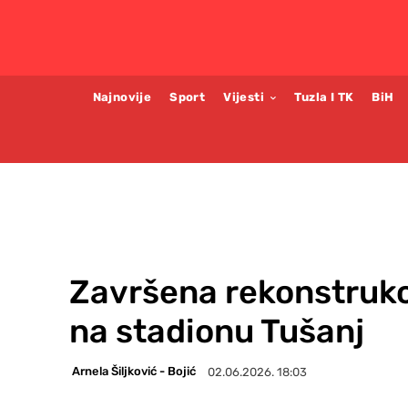
Najnovije
Sport
Vijesti
Tuzla I TK
BiH
Završena rekonstruk
na stadionu Tušanj
Arnela Šiljković - Bojić
02.06.2026. 18:03