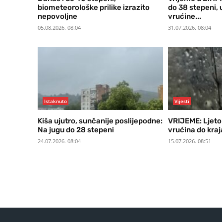
biometeorološke prilike izrazito
do 38 stepeni,
nepovoljne
vrućine...
05.08.2026. 08:04
31.07.2026. 08:04
Istaknuto
Vijesti
Kiša ujutro, sunčanije poslijepodne:
VRIJEME: Ljeto
Na jugu do 28 stepeni
vrućina do kraj
24.07.2026. 08:04
15.07.2026. 08:51