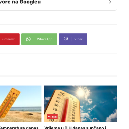
›
zvore na Googleu
Pinterest
WhatsApp
Viber
Vijesti
 Temperature danas
Vrijeme u BiH danas sunčano i