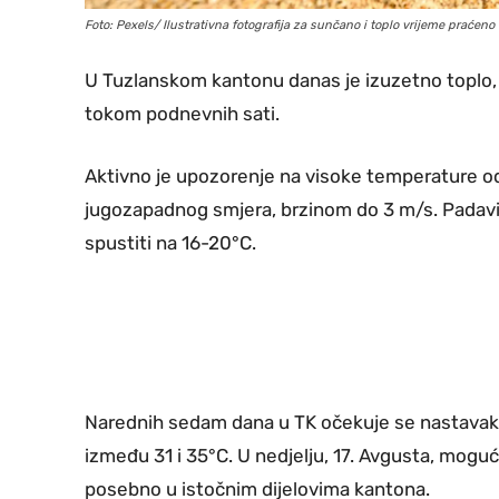
Foto: Pexels/ Ilustrativna fotografija za sunčano i toplo vrijeme praće
U Tuzlanskom kantonu danas je izuzetno toplo
tokom podnevnih sati.
Aktivno je upozorenje na visoke temperature od 
jugozapadnog smjera, brzinom do 3 m/s. Padavi
spustiti na 16-20°C.
Narednih sedam dana u TK očekuje se nastava
između 31 i 35°C. U nedjelju, 17. Avgusta, moguć
posebno u istočnim dijelovima kantona.