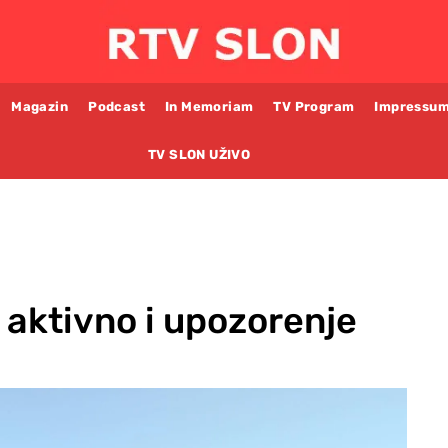
Magazin
Podcast
In Memoriam
TV Program
Impressu
TV SLON UŽIVO
 aktivno i upozorenje