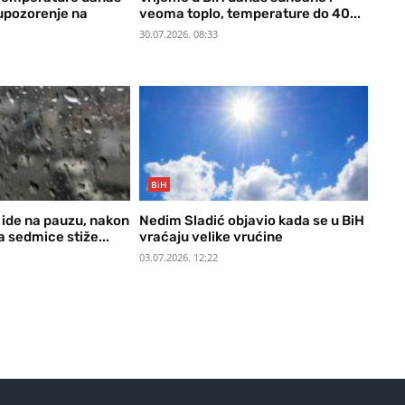
 upozorenje na
veoma toplo, temperature do 40...
30.07.2026. 08:33
BiH
 ide na pauzu, nakon
Nedim Sladić objavio kada se u BiH
a sedmice stiže...
vraćaju velike vrućine
03.07.2026. 12:22