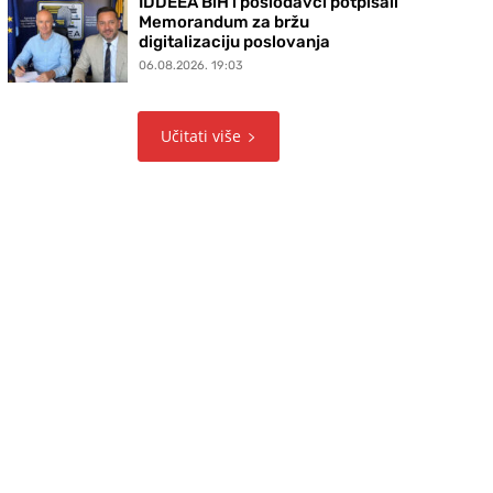
IDDEEA BiH i poslodavci potpisali
Memorandum za bržu
digitalizaciju poslovanja
06.08.2026. 19:03
Učitati više