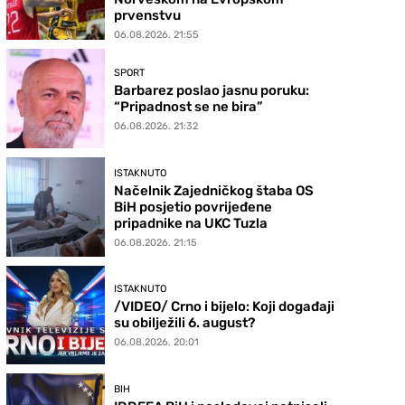
prvenstvu
06.08.2026. 21:55
SPORT
Barbarez poslao jasnu poruku:
“Pripadnost se ne bira”
06.08.2026. 21:32
ISTAKNUTO
Načelnik Zajedničkog štaba OS
BiH posjetio povrijeđene
pripadnike na UKC Tuzla
06.08.2026. 21:15
ISTAKNUTO
/VIDEO/ Crno i bijelo: Koji događaji
su obilježili 6. august?
06.08.2026. 20:01
BIH