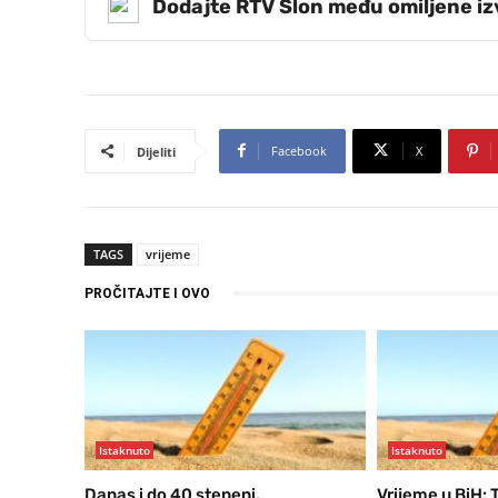
Dodajte RTV Slon među omiljene i
Facebook
X
Dijeliti
TAGS
vrijeme
PROČITAJTE I OVO
Istaknuto
Istaknuto
Danas i do 40 stepeni,
Vrijeme u BiH: