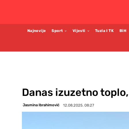
Najnovije
Sport
Vijesti
Tuzla I TK
BiH
Danas izuzetno toplo,
Jasmina Ibrahimović
12.08.2025. 08:27