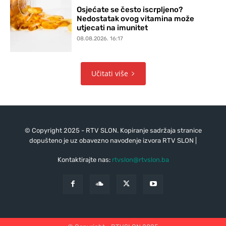
Osjećate se često iscrpljeno?
Nedostatak ovog vitamina može
utjecati na imunitet
08.08.2026. 16:17
Učitati više
© Copyright 2025 - RTV SLON. Kopiranje sadržaja stranice
dopušteno je uz obavezno navođenje izvora RTV SLON |
Kontaktirajte nas:
rtvslon@rtvslon.ba