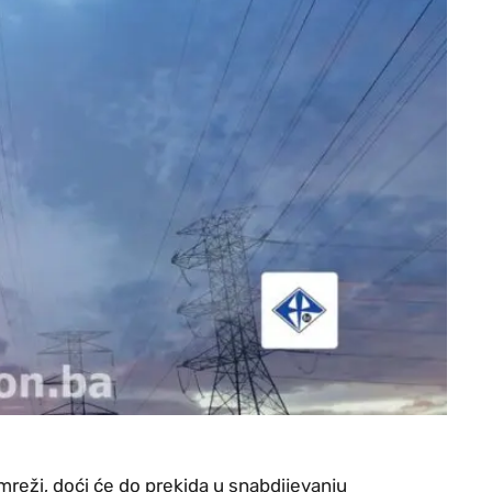
mreži, doći će do prekida u snabdijevanju