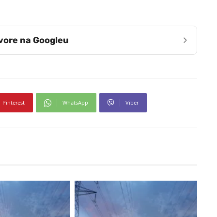
›
zvore na Googleu
Pinterest
WhatsApp
Viber