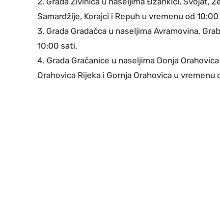
2. Grada Živinica u naseljima Đžankići, Svojat, Z
Samarđžije, Korajci i Repuh u vremenu od 10:00 
3. Grada Gradačca u naseljima Avramovina, Grab
10:00 sati.
4. Grada Gračanice u naseljima Donja Orahovica
Orahovica Rijeka i Gornja Orahovica u vremenu o