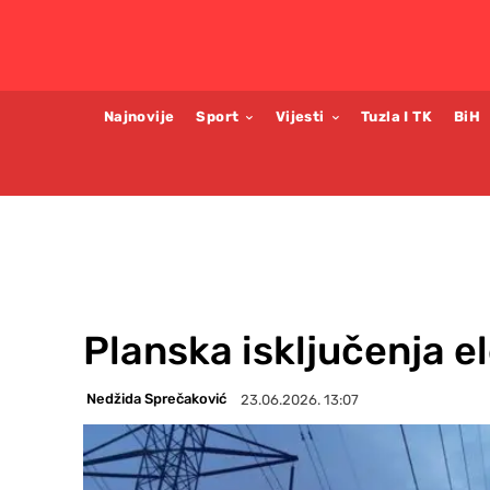
Najnovije
Sport
Vijesti
Tuzla I TK
BiH
Planska isključenja e
Nedžida Sprečaković
23.06.2026. 13:07