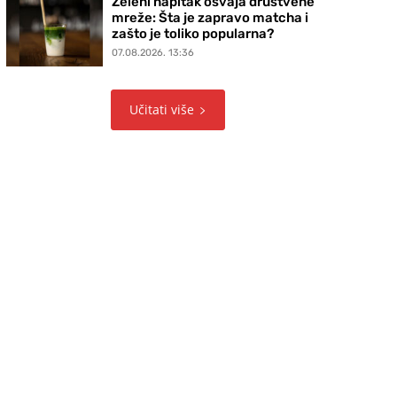
Zeleni napitak osvaja društvene
mreže: Šta je zapravo matcha i
zašto je toliko popularna?
07.08.2026. 13:36
Učitati više