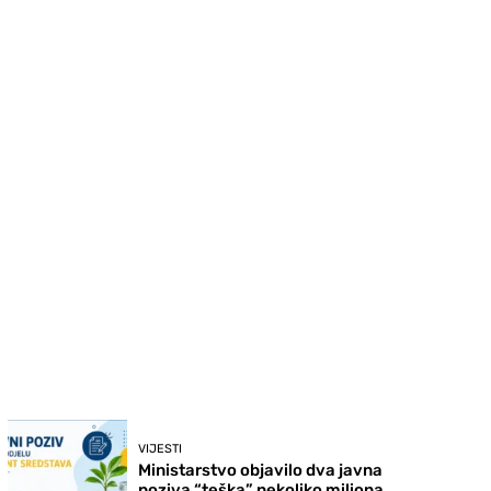
VIJESTI
Ministarstvo objavilo dva javna
poziva “teška” nekoliko miliona