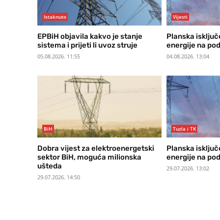
Istaknuto
Vijesti
EPBiH objavila kakvo je stanje
Planska isključ
sistema i prijeti li uvoz struje
energije na po
05.08.2026. 11:55
04.08.2026. 13:04
BiH
Tuzla i TK
Dobra vijest za elektroenergetski
Planska isključ
sektor BiH, moguća milionska
energije na po
ušteda
29.07.2026. 13:02
29.07.2026. 14:50