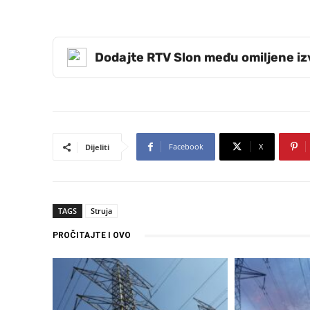
Dodajte RTV Slon među omiljene i
Facebook
X
Dijeliti
TAGS
Struja
PROČITAJTE I OVO