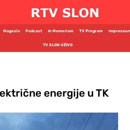
Magazin
Podcast
In Memoriam
TV Program
Impressu
TV SLON UŽIVO
lektrične energije u TK