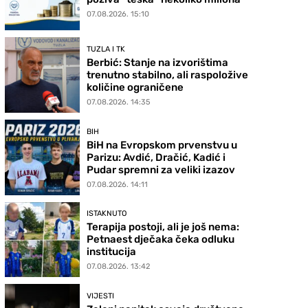
07.08.2026. 15:10
TUZLA I TK
Berbić: Stanje na izvorištima
trenutno stabilno, ali raspoložive
količine ograničene
07.08.2026. 14:35
BIH
BiH na Evropskom prvenstvu u
Parizu: Avdić, Dračić, Kadić i
Pudar spremni za veliki izazov
07.08.2026. 14:11
ISTAKNUTO
Terapija postoji, ali je još nema:
Petnaest dječaka čeka odluku
institucija
07.08.2026. 13:42
VIJESTI