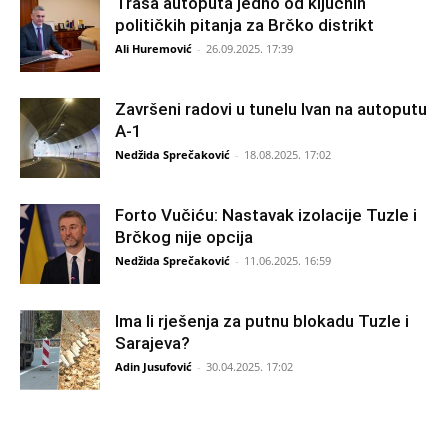
Trasa autoputa jedno od ključnih
političkih pitanja za Brčko distrikt
Ali Huremović
-
26.09.2025. 17:39
Završeni radovi u tunelu Ivan na autoputu
A-1
Nedžida Sprečaković
-
18.08.2025. 17:02
Forto Vučiću: Nastavak izolacije Tuzle i
Brčkog nije opcija
Nedžida Sprečaković
-
11.06.2025. 16:59
Ima li rješenja za putnu blokadu Tuzle i
Sarajeva?
Adin Jusufović
-
30.04.2025. 17:02