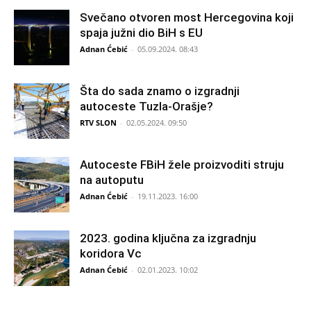
Svečano otvoren most Hercegovina koji
spaja južni dio BiH s EU
Adnan Ćebić
-
05.09.2024. 08:43
Šta do sada znamo o izgradnji
autoceste Tuzla-Orašje?
RTV SLON
-
02.05.2024. 09:50
Autoceste FBiH žele proizvoditi struju
na autoputu
Adnan Ćebić
-
19.11.2023. 16:00
2023. godina ključna za izgradnju
koridora Vc
Adnan Ćebić
-
02.01.2023. 10:02