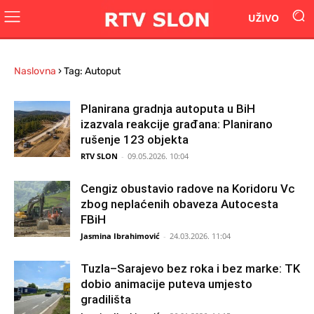
UŽIVO
Naslovna
›
Tag: Autoput
Planirana gradnja autoputa u BiH
izazvala reakcije građana: Planirano
rušenje 123 objekta
RTV SLON
-
09.05.2026. 10:04
Cengiz obustavio radove na Koridoru Vc
zbog neplaćenih obaveza Autocesta
FBiH
Jasmina Ibrahimović
-
24.03.2026. 11:04
Tuzla–Sarajevo bez roka i bez marke: TK
dobio animacije puteva umjesto
gradilišta