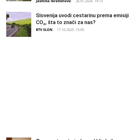
Jasmina Ibrahimović
-
26.01.2026. 14:15
Slovenija uvodi cestarinu prema emisiji
CO₂, šta to znači za nas?
RTV SLON
-
17.10.2025. 15:05