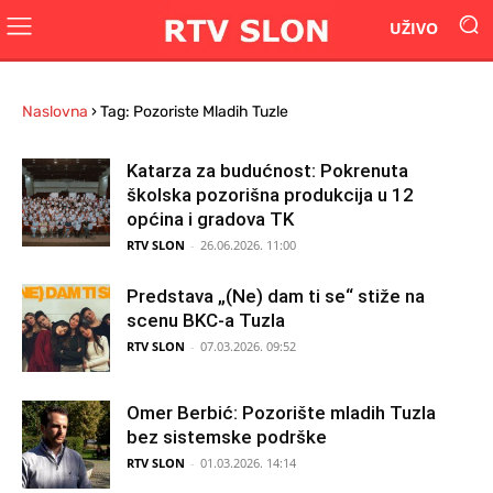
UŽIVO
Naslovna
›
Tag: Pozoriste Mladih Tuzle
Katarza za budućnost: Pokrenuta
školska pozorišna produkcija u 12
općina i gradova TK
RTV SLON
-
26.06.2026. 11:00
Predstava „(Ne) dam ti se“ stiže na
scenu BKC-a Tuzla
RTV SLON
-
07.03.2026. 09:52
Omer Berbić: Pozorište mladih Tuzla
bez sistemske podrške
RTV SLON
-
01.03.2026. 14:14