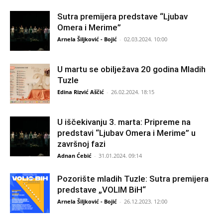
Sutra premijera predstave “Ljubav
Omera i Merime”
Arnela Šiljković - Bojić
-
02.03.2024. 10:00
U martu se obilježava 20 godina Mladih
Tuzle
Edina Rizvić Aščić
-
26.02.2024. 18:15
U iščekivanju 3. marta: Pripreme na
predstavi “Ljubav Omera i Merime” u
završnoj fazi
Adnan Ćebić
-
31.01.2024. 09:14
Pozorište mladih Tuzle: Sutra premijera
predstave „VOLIM BiH“
Arnela Šiljković - Bojić
-
26.12.2023. 12:00