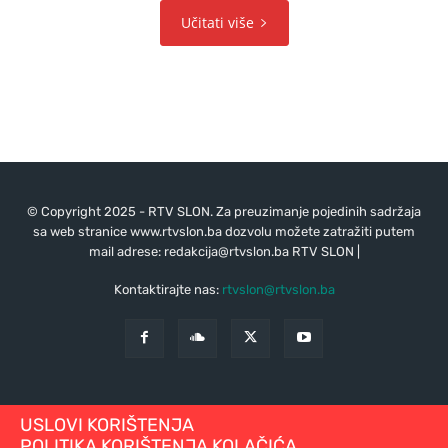
Učitati više
© Copyright 2025 - RTV SLON. Za preuzimanje pojedinih sadržaja
sa web stranice www.rtvslon.ba dozvolu možete zatražiti putem
mail adrese:
redakcija@rtvslon.ba
RTV SLON |
Kontaktirajte nas:
rtvslon@rtvslon.ba
USLOVI KORIŠTENJA
POLITIKA KORIŠTENJA KOLAČIĆA