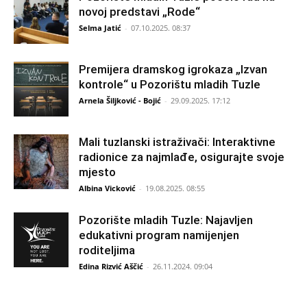
novoj predstavi „Rode“
Selma Jatić
-
07.10.2025. 08:37
Premijera dramskog igrokaza „Izvan
kontrole“ u Pozorištu mladih Tuzle
Arnela Šiljković - Bojić
-
29.09.2025. 17:12
Mali tuzlanski istraživači: Interaktivne
radionice za najmlađe, osigurajte svoje
mjesto
Albina Vicković
-
19.08.2025. 08:55
Pozorište mladih Tuzle: Najavljen
edukativni program namijenjen
roditeljima
Edina Rizvić Aščić
-
26.11.2024. 09:04