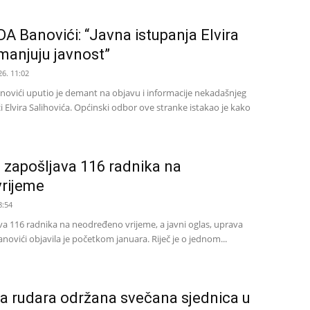
 Banovići: “Javna istupanja Elvira
manjuju javnost”
26. 11:02
ovići uputio je demant na objavu i informacije nekadašnjeg
 Elvira Salihovića. Općinski odbor ove stranke istakao je kako
 zapošljava 116 radnika na
rijeme
8:54
a 116 radnika na neodređeno vrijeme, a javni oglas, uprava
ovići objavila je početkom januara. Riječ je o jednom...
a rudara održana svečana sjednica u