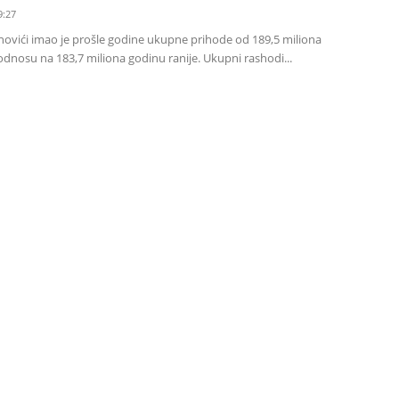
9:27
ovići imao je prošle godine ukupne prihode od 189,5 miliona
odnosu na 183,7 miliona godinu ranije. Ukupni rashodi...