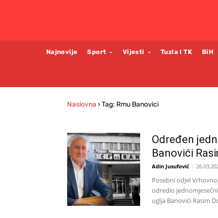
Najnovije
Sport
Vijesti
Tuzla I TK
BiH
Naslovna
›
Tag: Rmu Banovici
Određen jedn
Banovići Ras
Adin Jusufović
-
26.03.20
Posebni odjel Vrhovnog
odredio jednomjesečni 
uglja Banovići Rasim Do