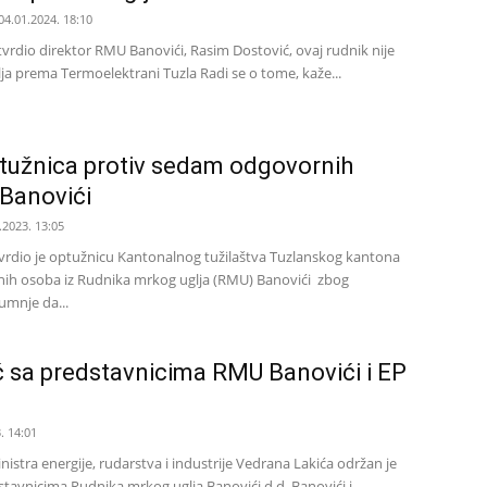
04.01.2024. 18:10
tvrdio direktor RMU Banovići, Rasim Dostović, ovaj rudnik nije
ja prema Termoelektrani Tuzla Radi se o tome, kaže...
tužnica protiv sedam odgovornih
Banovići
.2023. 13:05
vrdio je optužnicu Kantonalnog tužilaštva Tuzlanskog kantona
ih osoba iz Rudnika mrkog uglja (RMU) Banovići zbog
umnje da...
ć sa predstavnicima RMU Banovići i EP
. 14:01
istra energije, rudarstva i industrije Vedrana Lakića održan je
stavnicima Rudnika mrkog uglja Banovići d.d. Banovići i