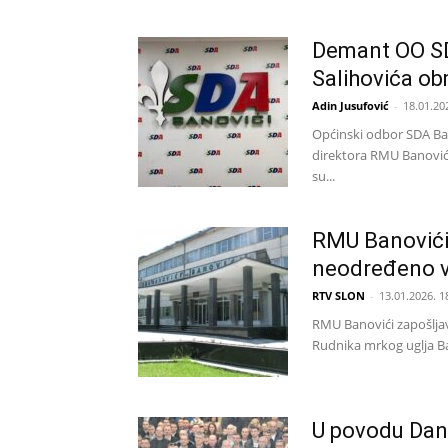
Demant OO SDA
Salihovića ob
Adin Jusufović
-
18.01.20
Općinski odbor SDA Ban
direktora RMU Banovići
su...
RMU Banovići
neodređeno v
RTV SLON
-
13.01.2026. 1
RMU Banovići zapošljav
Rudnika mrkog uglja Ban
U povodu Dan