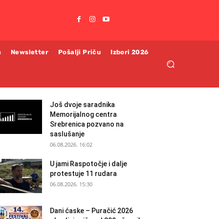
m
Newsletter
Pošalji Priču
Izbori 2026
Još dvoje saradnika
Memorijalnog centra
Srebrenica pozvano na
saslušanje
06.08.2026. 16:02
U jami Raspotočje i dalje
protestuje 11 rudara
06.08.2026. 15:30
Dani ćaske – Puračić 2026