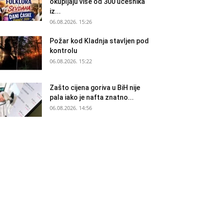
okupljaju više od 300 učesnika
iz...
06.08.2026. 15:26
Požar kod Kladnja stavljen pod
kontrolu
06.08.2026. 15:22
Zašto cijena goriva u BiH nije
pala iako je nafta znatno...
06.08.2026. 14:56