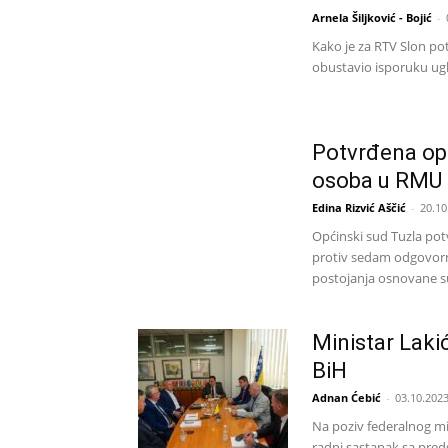
Arnela Šiljković - Bojić
-
Kako je za RTV Slon po
obustavio isporuku ugl
Potvrđena op
osoba u RMU 
Edina Rizvić Aščić
-
20.10
Općinski sud Tuzla pot
protiv sedam odgovorn
postojanja osnovane s
Ministar Laki
BiH
Adnan Ćebić
-
03.10.2023
Na poziv federalnog min
radni sastanak sa pred