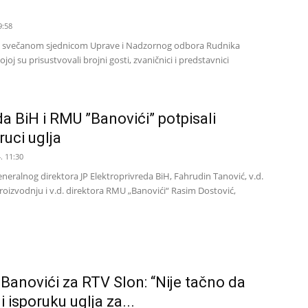
i
9:58
je svečanom sjednicom Uprave i Nadzornog odbora Rudnika
joj su prisustvovali brojni gosti, zvaničnici i predstavnici
da BiH i RMU ”Banovići” potpisali
ruci uglja
. 11:30
generalnog direktora JP Elektroprivreda BiH, Fahrudin Tanović, v.d.
proizvodnju i v.d. direktora RMU „Banovići“ Rasim Dostović,
Banovići za RTV Slon: “Nije tačno da
 isporuku uglja za...