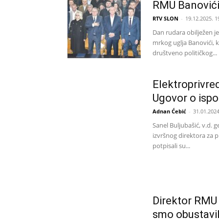
RMU Banović
RTV SLON
-
19.12.2025. 1
Dan rudara obilježen 
mrkog uglja Banovići, ko
društveno političkog...
Elektroprivre
Ugovor o ispo
Adnan Ćebić
-
31.01.2024
Sanel Buljubašić, v.d. 
izvršnog direktora za 
potpisali su...
Direktor RMU 
smo obustavili