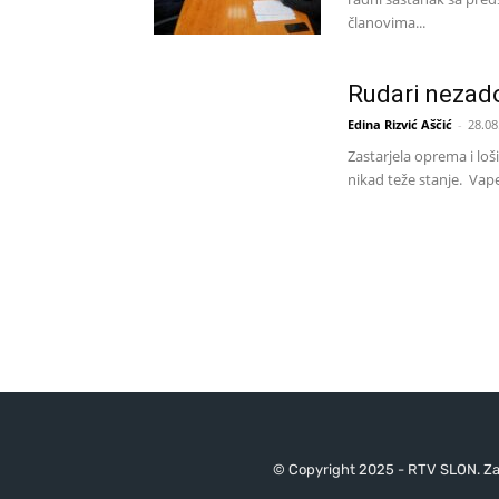
članovima...
Rudari nezado
Edina Rizvić Aščić
-
28.08
Zastarjela oprema i loš
nikad teže stanje. Vape
© Copyright 2025 - RTV SLON. Za 