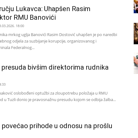
dručju Lukavca: Uhapšen Rasim
ektor RMU Banovići
3.03.2026. 18:00
nika mrkog uglja Banovići Rasim Dostović uhapšen je po naredbi
ebnog odjela za suzbijanje korupcije, organizovanog i
nala Federalnog...
presuda bivšim direktorima rudnika
4:33
r Jamaković oslobođeni optužbi za zloupotrebu položaja u RMU
ud u Tuzli donio je pravosnažnu presudu kojom se odbija žalba...
 povećao prihode u odnosu na prošlu