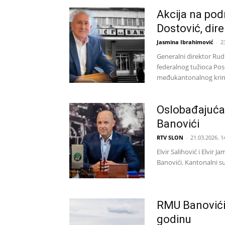
Akcija na po
Dostović, dir
Jasmina Ibrahimović
-
2
Generalni direktor Rud
federalnog tužioca Pos
međukantonalnog krimi
Oslobađajuća 
Banovići
RTV SLON
-
21.03.2026. 1
Elvir Salihović i Elvi
Banovići. Kantonalni s
RMU Banovići
godinu