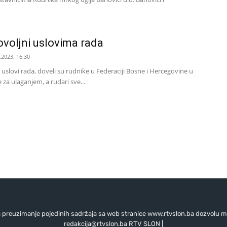
voljni uslovima rada
.2023. 16:30
i uslovi rada, doveli su rudnike u Federaciji Bosne i Hercegovine u
 za ulaganjem, a rudari sve...
preuzimanje pojedinih sadržaja sa web stranice www.rtvslon.ba dozvolu mo
redakcija@rtvslon.ba
RTV SLON |