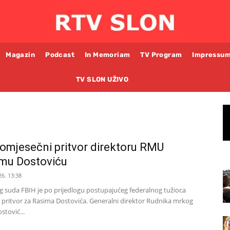
Magazin
Podcast
In Memoriam
TV Program
Impressu
TV SLON UŽIVO
omjesečni pritvor direktoru RMU
imu Dostoviću
26. 13:38
 suda FBIH je po prijedlogu postupajućeg federalnog tužioca
pritvor za Rasima Dostovića. Generalni direktor Rudnika mrkog
stović...