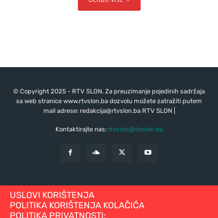
© Copyright 2025 - RTV SLON. Za preuzimanje pojedinih sadržaja
sa web stranice www.rtvslon.ba dozvolu možete zatražiti putem
mail adrese:
redakcija@rtvslon.ba
RTV SLON |
Kontaktirajte nas:
rtvslon@rtvslon.ba
USLOVI KORIŠTENJA
POLITIKA KORIŠTENJA KOLAČIĆA
POLITIKA PRIVATNOSTI: