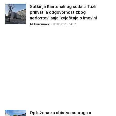
Sutkinja Kantonalnog suda u Tuzli
prihvatila odgovornost zbog
nedostavljanja izvještaja o imovini
Ali Huremović
-
09.06.2026. 14:37
Optužena za ubistvo supruga u