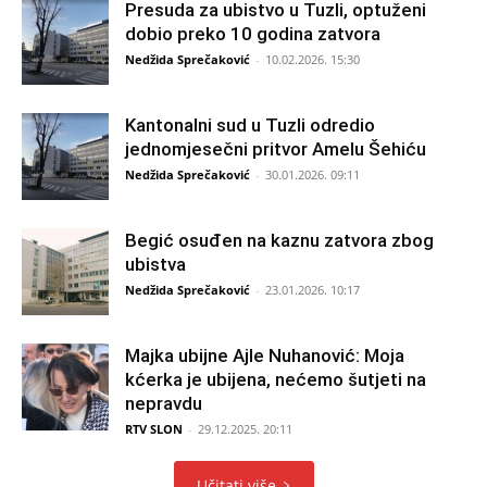
Presuda za ubistvo u Tuzli, optuženi
dobio preko 10 godina zatvora
Nedžida Sprečaković
-
10.02.2026. 15:30
Kantonalni sud u Tuzli odredio
jednomjesečni pritvor Amelu Šehiću
Nedžida Sprečaković
-
30.01.2026. 09:11
Begić osuđen na kaznu zatvora zbog
ubistva
Nedžida Sprečaković
-
23.01.2026. 10:17
Majka ubijne Ajle Nuhanović: Moja
kćerka je ubijena, nećemo šutjeti na
nepravdu
RTV SLON
-
29.12.2025. 20:11
Učitati više