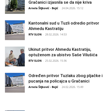
Gračanici izjasnila se da nije kriva
Arnela Šiljković - Bojić
-
24.04.2026. 15:12
Kantonalni sud u Tuzli odredio pritvor
Ahmedu Kastratiju
RTV SLON
-
28.02.2026. 14:53
Ukinut pritvor Ahmedu Kastratiju,
optuženom za ubistvo Saše Vilušića
RTV SLON
-
25.02.2026. 15:36
Određen pritvor Tuzlaku zbog pljačke i
pucanja na policajca u Gračanici
Arnela Šiljković - Bojić
-
24.02.2026. 15:49