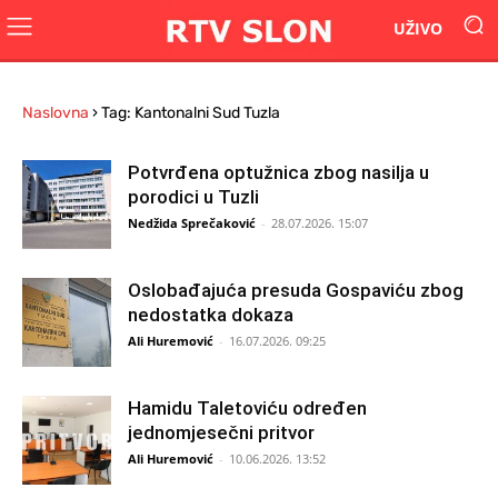
UŽIVO
Naslovna
›
Tag: Kantonalni Sud Tuzla
Potvrđena optužnica zbog nasilja u
porodici u Tuzli
Nedžida Sprečaković
-
28.07.2026. 15:07
Oslobađajuća presuda Gospaviću zbog
nedostatka dokaza
Ali Huremović
-
16.07.2026. 09:25
Hamidu Taletoviću određen
jednomjesečni pritvor
Ali Huremović
-
10.06.2026. 13:52