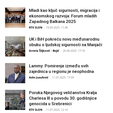
Mladi kao ključ sigurnosti, migracija i
ekonomskog razvoja: Forum mladih
Zapadnog Balkana 2025
RTV SLON
-
19.09.2025. 11:46
UK i BiH pokreću novu međunarodnu
obuku o ljudskoj sigurnosti na Manjači
Arnela Šiljković - Bojić
-
26.08.2025. 17:18
Lammy: Pomirenje između svih
zajednica u regionu je neophodna
Adin Jusufović
-
11.07.2025. 17:59
Poruka Njegovog veličanstva Kralja
Charlesa III u povodu 30. godišnjice
genocida u Srebrenici
RTV SLON
-
11.07.2025. 12:16