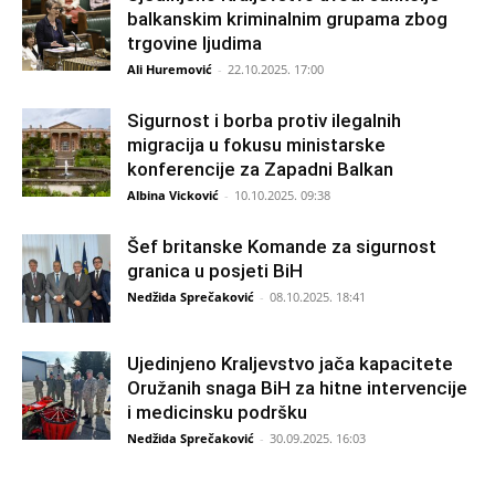
balkanskim kriminalnim grupama zbog
trgovine ljudima
Ali Huremović
-
22.10.2025. 17:00
Sigurnost i borba protiv ilegalnih
migracija u fokusu ministarske
konferencije za Zapadni Balkan
Albina Vicković
-
10.10.2025. 09:38
Šef britanske Komande za sigurnost
granica u posjeti BiH
Nedžida Sprečaković
-
08.10.2025. 18:41
Ujedinjeno Kraljevstvo jača kapacitete
Oružanih snaga BiH za hitne intervencije
i medicinsku podršku
Nedžida Sprečaković
-
30.09.2025. 16:03