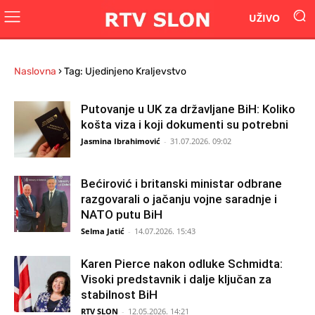
UŽIVO
Naslovna
›
Tag: Ujedinjeno Kraljevstvo
Putovanje u UK za državljane BiH: Koliko
košta viza i koji dokumenti su potrebni
Jasmina Ibrahimović
-
31.07.2026. 09:02
Bećirović i britanski ministar odbrane
razgovarali o jačanju vojne saradnje i
NATO putu BiH
Selma Jatić
-
14.07.2026. 15:43
Karen Pierce nakon odluke Schmidta:
Visoki predstavnik i dalje ključan za
stabilnost BiH
RTV SLON
-
12.05.2026. 14:21