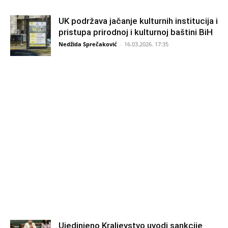
UK podržava jačanje kulturnih institucija i
pristupa prirodnoj i kulturnoj baštini BiH
Nedžida Sprečaković
-
16.03.2026. 17:35
Ujedinjeno Kraljevstvo uvodi sankcije