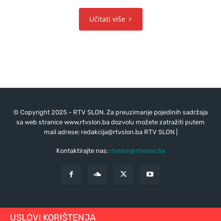
Učitati više
© Copyright 2025 - RTV SLON. Za preuzimanje pojedinih sadržaja
sa web stranice www.rtvslon.ba dozvolu možete zatražiti putem
mail adrese:
redakcija@rtvslon.ba
RTV SLON |
Kontaktirajte nas:
rtvslon@rtvslon.ba
USLOVI KORIŠTENJA